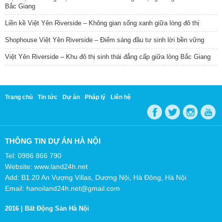
Bắc Giang
Liền kề Việt Yên Riverside – Không gian sống xanh giữa lòng đô thị
Shophouse Việt Yên Riverside – Điểm sáng đầu tư sinh lời bền vững
Việt Yên Riverside – Khu đô thị sinh thái đẳng cấp giữa lòng Bắc Giang
Trang chủ
Tin tức
Dự án
Pháp lý
Liên hệ
THÔNG TIN DỰ ÁN HÀ NỘI
Tel: 0986 866 790
Website: www.land24h.net
Add: B1.20 An Vượng Villas, Dương Nội, Hà Đông, Hà Nội
Email: hanoiland24h.net@gmail.com
2016 |
Bất Động Sản Hà Nội