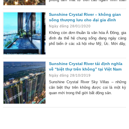
thành phố
Sunshine Crystal River – không gian
sống thượng lưu cho đại gia đình
Ngày đăng 28/01/2020
Không còn đơn thuần là văn hóa Á Đông, gia
đình đa thế hệ chung sống đang ngày càng
phổ biến ở các xã hội như Mỹ, Úc. Mới đây,
một số khảo sát tại các quốc gia này cho ra
kết quả kỷ lục chưa từng có về số lượng đại
gia đình “tam – tứ đại đồng đường”. Thế giới
Sunshine Crystal River tái định nghĩa
bùng nổ xu hướng gia đình đa thế hệ Mới
về “biệt thự trên không” tại Việt Nam
đây, số liệu khảo sát ở Mỹ và Úc được công
Ngày đăng 28/10/2019
bố năm 2018 thực sự gây sửng
Sunshine Crystal River Sky Villas – những
căn biệt thự trên không được coi là một kỳ
quan mới trong thế giới bất động sản.