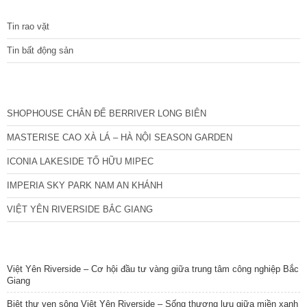
TIN TỨC
Tin rao vặt
Tin bất động sản
CÁC DỰ ÁN MỚI NHẤT
SHOPHOUSE CHÂN ĐẾ BERRIVER LONG BIÊN
MASTERISE CAO XÀ LÁ – HÀ NỘI SEASON GARDEN
ICONIA LAKESIDE TỐ HỮU MIPEC
IMPERIA SKY PARK NAM AN KHÁNH
VIỆT YÊN RIVERSIDE BẮC GIANG
TIN NỔI BẬT
Việt Yên Riverside – Cơ hội đầu tư vàng giữa trung tâm công nghiệp Bắc
Giang
Biệt thự ven sông Việt Yên Riverside – Sống thượng lưu giữa miền xanh