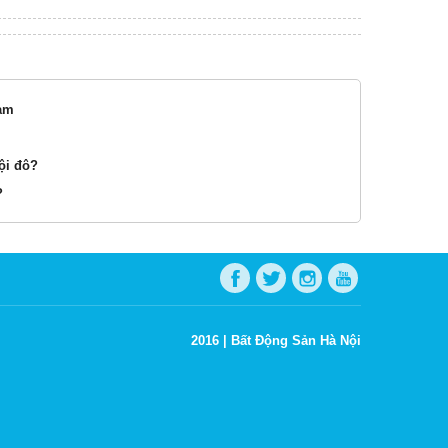
Nam
ội đô?
?
2016 |
Bất Động Sản Hà Nội