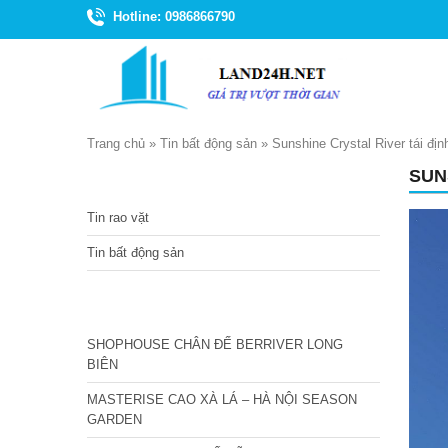
Hotline: 0986866790
Trang chủ
»
Tin bất động sản
»
Sunshine Crystal River tái địn
SUN
TIN TỨC
Tin rao vặt
Tin bất động sản
CÁC DỰ ÁN MỚI NHẤT
SHOPHOUSE CHÂN ĐẾ BERRIVER LONG
BIÊN
MASTERISE CAO XÀ LÁ – HÀ NỘI SEASON
GARDEN