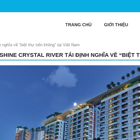
TRANG CHỦ
GIỚI THIỆU
h nghĩa về “biệt thự trên không” tại Việt Nam
SHINE CRYSTAL RIVER TÁI ĐỊNH NGHĨA VỀ “BIỆT 