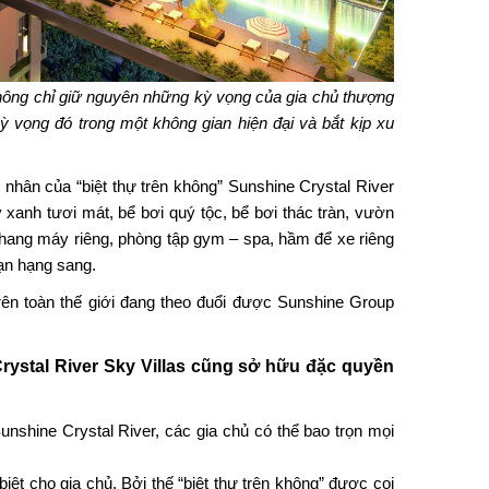
hông chỉ giữ nguyên những kỳ vọng của gia chủ thượng
 vọng đó trong một không gian hiện đại và bắt kịp xu
 nhân của “
biệt thự trên không
” Sunshine Crystal River
anh tươi mát, bể bơi quý tộc, bể bơi thác tràn, vườn
 thang máy riêng, phòng tập gym – spa, hầm để xe riêng
sạn hạng sang.
trên toàn thế giới đang theo đuổi được Sunshine Group
ystal River Sky Villas
cũng sở hữu đặc quyền
Sunshine Crystal River, các gia chủ có thể bao trọn mọi
 biệt cho gia chủ. Bởi thế “biệt thự trên không” được coi