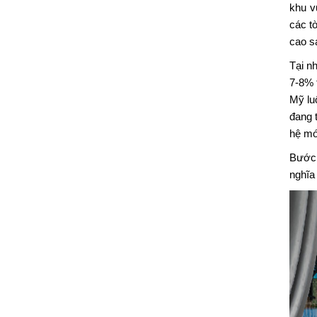
khu v
các t
cao s
Tại n
7-8% t
Mỹ luô
đang 
hệ mớ
Bước 
nghĩa