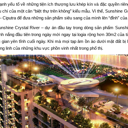
ạnh yếu tố về những tiện ích thượng lưu khép kín và đặc quyền riêng t
êu chí của một căn “biệt thự trên không” kiểu mẫu. Vì thế, Sunshine G
– Ciputra để đưa những sản phẩm siêu sang của mình lên “đỉnh” của
unshine Crystal River – dự án đầu tay trong dòng sản phẩm Sunshi
nh nắng đầu tiên trong ngày mới ngay tại logia rộng hơn 30m2 của 
 gian yên tĩnh cuối ngày. Khi mà mọi tạp âm ồn ào dưới mặt đất bị 
ung linh của những khu vực phồn vinh nhất trong phố thị.