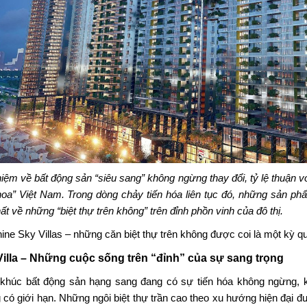
niệm về bất động sản “siêu sang” không ngừng thay đổi, tỷ lệ thuận 
 hoa” Việt Nam. Trong dòng chảy tiến hóa liên tục đó, những sản phẩ
ất về những “biệt thự trên không” trên đỉnh phồn vinh của đô thị.
ine Sky Villas
– những căn biệt thự trên không được coi là một kỳ qu
Villa – Những cuộc sống trên “đỉnh” của sự sang trọng
khúc bất động sản hạng sang đang có sự tiến hóa không ngừng, ké
 có giới hạn. Những ngôi biệt thự trần cao theo xu hướng hiện đại