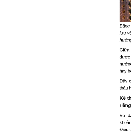
Bằng 
lưu v
hướng
Giữa 
được 
nướng
hay h
Đây c
thấu 
Kế t
riêng
Với đ
khoản
Điều đ