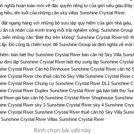
nh nghĩa hoàn toàn mới về đặc quyền riêng tư của giới siêu giàu.Đây
g hiệu, tên tuổi của những căn
sky villas Sunshine Crystal River.
đặt ngang hàng với những bộ sưu tập quý hiếm của giới nhà giàu
u ấn cá nhân của mình trong mỗi trải nghiệm sống, Sunshine Group 
, biến những căn “Biệt thự trên không” Sunshine Crystal River trở t
cấp. Đó cũng là chiến lược để Sunshine Group tái định nghĩa về một 
thêm:
bán biệt thự Sunshine Crystal River
bán căn hộ Sky Villa Sunsh
thự đơn lập Sunshine Crystal River
biệt thự song lập Sunshine Crystal
ine Crystal River
Căn hộ Penhouse Sunshine Crystal River
căn hộ S
ine Crystal River
cho thuê căn hộ Sky Villa Sunshine Crystal River
c
ine Crystal River
Chung cư Sunshine Crystal River
DL1 Sunshine Cr
ine Crystal River
Duplex Sunshine Crystal River
giá bán biệt thự Su
al River
giá bán căn hộ Sunshine Crystal River
Shophouse Sunshine C
ine Crystal River
sky 3 Sunshine Crystal River
sky 4 Sunshine Cryst
ine Crystal River
Sunshine Crystal River
thuê căn hộ Sky Villa Suns
 Sunshine Crystal River
Villas Sunshine Crystal River
Bình chọn bài viết này