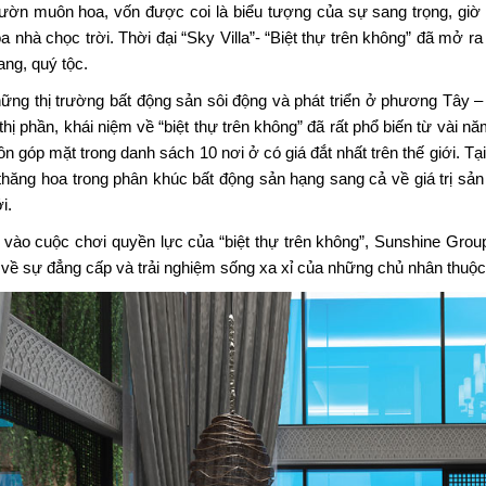
ườn muôn hoa, vốn được coi là biểu tượng của sự sang trọng, giờ
òa nhà chọc trời. Thời đại “Sky Villa”- “Biệt thự trên không” đã mở r
ang, quý tộc.
hững thị trường bất động sản sôi động và phát triển ở phương Tây 
hị phần, khái niệm về “biệt thự trên không” đã rất phổ biến từ vài năm
n góp mặt trong danh sách 10 nơi ở có giá đắt nhất trên thế giới. Tại
thăng hoa trong phân khúc bất động sản hạng sang cả về giá trị sả
i.
vào cuộc chơi quyền lực của “biệt thự trên không”, Sunshine Grou
 về sự đẳng cấp và trải nghiệm sống xa xỉ của những chủ nhân thuộc g