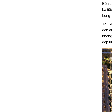
Bên c
ba ti
Long 
Tại S
đón á
không
đẹp l