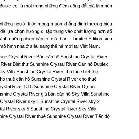
 được coi là một trong những điểm cộng đắt giá làm nên
, những người luôn mong muốn khẳng định thương hiệu
đã lựa chọn hướng đi tập trung vào chất lượng hơn số
hành những phiên bản có giới hạn – Limited Edition siêu
mô hình nhà ở siêu sang thế hệ mới tại Việt Nam.
ine Crystal River
Bán căn hộ Sunshine Crystal River
 River
Biệt thự Sunshine Crystal River
Căn hộ Duplex
ky Villa Sunshine Crystal River
cho thuê biệt thự
ho thuê căn hộ Sunshine Crystal River
cho thuê
ystal River
DL5 Sunshine Crystal River
Dự án
nshine Crystal River
giá bán căn hộ Sky Villa Sunshine
rystal River
sky 1 Sunshine Crystal River
sky 2
al River
sky 5 Sunshine Crystal River
Sky Villa
hine Crystal River
thuê Sunshine Crystal River
Tiến độ