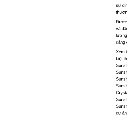
sự đị
thươn
Được 
và dấ
lượng
đẳng 
Xem 
biệt 
Sunsh
Sunsh
Sunsh
Sunsh
Cryst
Sunsh
Sunsh
dự án