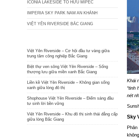
ICONIA LAKESIDE TỐ HỮU MIPEC
IMPERIA SKY PARK NAM AN KHÁNH
VIỆT YÊN RIVERSIDE BẮC GIANG
TIN NỔI BẬT
Việt Yên Riverside – Cơ hội đầu tư vàng giữa
trung tâm công nghiệp Bắc Giang
Biệt thự ven sông Việt Yên Riverside – Sống
thượng lưu giữa miền xanh Bắc Giang
Khái 
Liền kề Việt Yên Riverside – Không gian sống
xanh giữa lòng đô thị
“tinh
nét nh
Shophouse Việt Yên Riverside – Điểm sáng đầu
tư sinh lời bền vững
Sunsh
Việt Yên Riverside – Khu đô thị sinh thái đẳng cấp
Sky 
giữa lòng Bắc Giang
Phân 
không