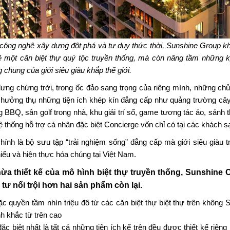
công nghệ xây dựng đột phá và tư duy thức thời, Sunshine Group k
ề một căn biệt thự quý tộc truyền thống, mà còn nâng tầm những kỳ
 chung của giới siêu giàu khắp thế giới.
lưng chừng trời, trong ốc đảo sang trọng của riêng mình, những chủ
hưởng thụ những tiện ích khép kín đẳng cấp như quảng trường cây x
 BBQ, sân golf trong nhà, khu giải trí số, game tương tác ảo, sảnh
ệ thống hỗ trợ cá nhân đặc biệt Concierge vốn chỉ có tại các khách 
hính là bộ sưu tập “trải nghiệm sống” đẳng cấp mà giới siêu giàu 
hiểu và hiện thực hóa chúng tại Việt Nam.
hừa thiết kế của mô hình biệt thự truyền thống,
Sunshine Cr
 tư nổi trội hơn hai sản phẩm còn lại.
ặc quyền tầm nhìn triệu đô từ các căn biệt thự biệt thự trên không 
h khắc từ trên cao
ặc biệt nhất là tất cả những tiện ích kể trên đều được thiết kế riêng