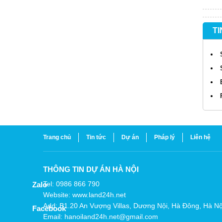
TI
Trang chủ
Tin tức
Dự án
Pháp lý
Liên hệ
THÔNG TIN DỰ ÁN HÀ NỘI
Tel: 0986 866 790
Zalo
Website: www.land24h.net
Add: B1.20 An Vượng Villas, Dương Nội, Hà Đông, Hà Nộ
Facebook
Email: hanoiland24h.net@gmail.com