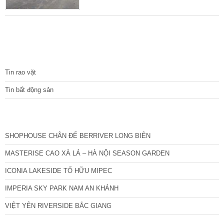
của mình có thể tìm được “con gà đẻ trứng
vàng” như mong muốn thì việc cân nhắc kỹ
khi quyết định lựa chọn là điều cần thiết. Đặc
biệt là 3 điều quan trọng dưới đây. Cân nhắc
đến những rủi ro phát sinh đất dịch vụ 6.9 ha
TIN TỨC
Tin rao vặt
Tin bất động sản
CÁC DỰ ÁN MỚI NHẤT
SHOPHOUSE CHÂN ĐẾ BERRIVER LONG BIÊN
MASTERISE CAO XÀ LÁ – HÀ NỘI SEASON GARDEN
ICONIA LAKESIDE TỐ HỮU MIPEC
IMPERIA SKY PARK NAM AN KHÁNH
VIỆT YÊN RIVERSIDE BẮC GIANG