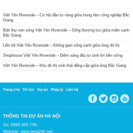
TIN NỔI BẬT
Việt Yên Riverside – Cơ hội đầu tư vàng giữa trung tâm công nghiệp Bắc
Giang
Biệt thự ven sông Việt Yên Riverside – Sống thượng lưu giữa miền xanh
Bắc Giang
Liền kề Việt Yên Riverside – Không gian sống xanh giữa lòng đô thị
Shophouse Việt Yên Riverside – Điểm sáng đầu tư sinh lời bền vững
Việt Yên Riverside – Khu đô thị sinh thái đẳng cấp giữa lòng Bắc Giang
Trang chủ
Tin tức
Dự án
Pháp lý
Liên hệ
THÔNG TIN DỰ ÁN HÀ NỘI
Tel: 0986 866 790
Website: www.land24h.net