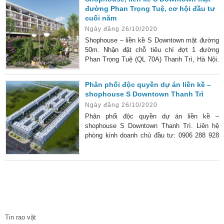
đường Phan Trọng Tuệ, cơ hội đầu tư
cuối năm
Ngày đăng 26/10/2020
Shophouse – liền kề S Downtown mặt đường
50m. Nhận đặt chỗ tiêu chí đợt 1 đường
Phan Trọng Tuệ (QL 70A) Thanh Trì, Hà Nội.
Gần khu đô thị Xala – cần Bươu – ga Văn
Điển. Dự án khu nhà ở thương mại dịch vụ
Phân phối độc quyền dự án liền kề –
HDB Thanh Trì. Quy mô: 160 lô sở hữu lâu
shophouse S Downtown Thanh Trì
dài đầy đủ pháp lý. – Diện tích: 71 – 83 m2. –
Ngày đăng 26/10/2020
Giá bán dự kiến từ: 63 – 75tr/m2. – Giá xây
dựng: 5tr250/m2. – Quý 3/2021 nhận nhà. –
Phân phối độc quyền dự án liền kề –
Xây
shophouse S Downtown Thanh Trì. Liên hệ
phòng kinh doanh chủ đầu tư: 0906 288 928
Quy mô dự án: * Tổng diện tích: 20.499 m2. *
Mật độ xây dựng: 44.77%. * Diện tích đất ở:
11.535 m2, diện tích cây xanh 2.260 m2, diện
tích bãi đỗ xe 1.096,5 m2, diện tích đường
giao thông nội bộ 5607.7 m2. Diện tích xây
dựng công trình: 9177,4 m2. Tầng cao công
TIN TỨC
trình: 4 – 5 tầng. Dân số: Khoảng 500
Tin rao vặt