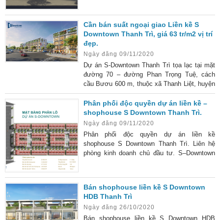
Đường Phan Trọng Tuệ, xã Thanh Liệt, huyện
Thanh Trì, Hà Nội. Chủ đầu tư : Công ty CP
Cần bán suất ngoại giao Liền kề S
tập đoàn HDB Việt Nam Loại hình phát triển:
Downtown Thanh Trì, giá 63 tr/m2 vị trí
Liền kề và Shophouse Quy mô dự án: 2,04 ha
đẹp.
Số lượng : 160 lô Shophouse và Liền kề Diện
Ngày đăng 09/11/2020
tích lô đất : Từ 71-82 m2 Diện tích xây dựng:
55,34 – 58,94
Dự án S-Downtown Thanh Trì tọa lạc tại mặt
đường 70 – đường Phan Trọng Tuệ, cách
cầu Bươu 600 m, thuộc xã Thanh Liệt, huyện
Thanh Trì, Hà Nội. Dự án là cầu nối giao
thông giữa tuyến đường Quốc Lộ 1A cũ với
Phân phối độc quyền dự án liền kề –
quận Hà Đông. Vị trí đắc địa dễ dàng kết nối
shophouse S Downtown Thanh Trì.
với các khu vực lân cận, nằm sát với các
Ngày đăng 09/11/2020
trục đường lớn như đường Phan Trọng Tuệ
Phân phối độc quyền dự án liền kề
(Quốc Lộ 70) nối với Hà Đông; cách Quốc Lộ
shophouse S Downtown Thanh Trì. Liên hệ
1A khoảng 3,3 km; tuyếnđường nội đô
phòng kinh doanh chủ đầu tư. S–Downtown
Thanh Trì ( tên gọi chính thức của dự án HDB
Thanh Trì) là dự án nhà liền kề, shophouse
của chủ đầu tư Công ty CP tập đoàn HDB
Bán shophouse liền kề S Downtown
Việt Nam tọa lạc tại mặt đường Phan Trọng
HDB Thanh Trì
Tuệ, huyện Thanh Trì, Hà Nội. Dự án S-
Ngày đăng 26/10/2020
Downtown Thanh Trì có quy mô 160 lô với
kiến trúc hiện đại, tinh tế cùng tiện nghi, đẳng
Bán shophouse liền kề S Downtown HDB