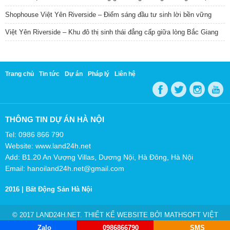
Shophouse Việt Yên Riverside – Điểm sáng đầu tư sinh lời bền vững
Việt Yên Riverside – Khu đô thị sinh thái đẳng cấp giữa lòng Bắc Giang
Trang chủ
Tin tức
Dự án
Pháp lý
Liên hệ
THÔNG TIN DỰ ÁN HÀ NỘI
Tel: 0986 866 790
Website: www.land24h.net
Add: B1.20 An Vượng Villas, Dương Nội, Hà Đông, Hà Nội
Email: hanoiland24h.net@gmail.com
2016 |
Bất Động Sản Hà Nội
© 2017 LAND24H.NET. THIẾT KẾ WEBSITE BỞI
MATHSOFT VIỆT
NAM
Zalo
0986866790
SMS