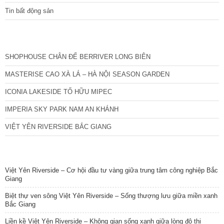
Tin bất động sản
CÁC DỰ ÁN MỚI NHẤT
SHOPHOUSE CHÂN ĐẾ BERRIVER LONG BIÊN
MASTERISE CAO XÀ LÁ – HÀ NỘI SEASON GARDEN
ICONIA LAKESIDE TỐ HỮU MIPEC
IMPERIA SKY PARK NAM AN KHÁNH
VIỆT YÊN RIVERSIDE BẮC GIANG
TIN NỔI BẬT
Việt Yên Riverside – Cơ hội đầu tư vàng giữa trung tâm công nghiệp Bắc
Giang
Biệt thự ven sông Việt Yên Riverside – Sống thượng lưu giữa miền xanh
Bắc Giang
Liền kề Việt Yên Riverside – Không gian sống xanh giữa lòng đô thị