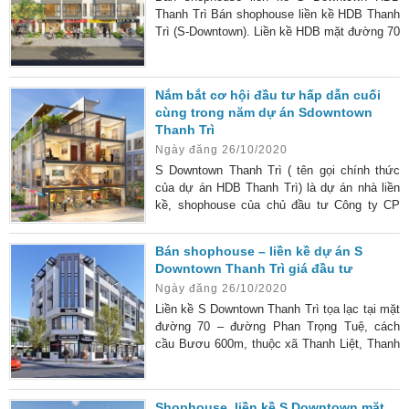
cấp với những
Thanh Trì Bán shophouse liền kề HDB Thanh
Trì (S-Downtown). Liền kề HDB mặt đường 70
Phan Trọng Tuệ Thanh Trì. 1. Vị trí dự án
shophouse liền kề HDB Thanh Trì. Dự án
HDB Thanh Trì là 1 trong những khu nhà ở
Nắm bắt cơ hội đầu tư hấp dẫn cuối
tiềm năng tại Hà Nội khi huyện Thanh Trì sắp
cùng trong năm dự án Sdowntown
lên quận 2025, là cơ hội rất tiềm năng cho
Thanh Trì
khách hàng đầu tư và mua ở bởi vị trí và kết
Ngày đăng 26/10/2020
nối giao thông rất thuận tiện. Vị
S Downtown Thanh Trì ( tên gọi chính thức
của dự án HDB Thanh Trì) là dự án nhà liền
kề, shophouse của chủ đầu tư Công ty CP
tập đoàn HDB Việt Nam
Bán shophouse – liền kề dự án S
Downtown Thanh Trì giá đầu tư
Ngày đăng 26/10/2020
Liền kề S Downtown Thanh Trì tọa lạc tại mặt
đường 70 – đường Phan Trọng Tuệ, cách
cầu Bươu 600m, thuộc xã Thanh Liệt, Thanh
Trì, Hà Nội.
Shophouse, liền kề S Downtown mặt