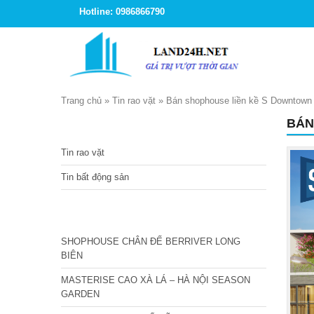
Hotline: 0986866790
Trang chủ
»
Tin rao vặt
»
Bán shophouse liền kề S Downtown
BÁN
TIN TỨC
Tin rao vặt
Tin bất động sản
CÁC DỰ ÁN MỚI NHẤT
SHOPHOUSE CHÂN ĐẾ BERRIVER LONG
BIÊN
MASTERISE CAO XÀ LÁ – HÀ NỘI SEASON
GARDEN