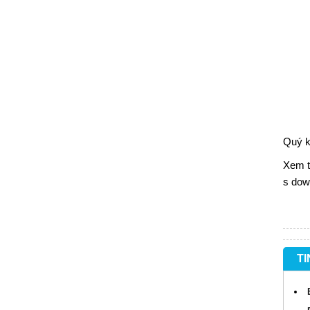
Quý k
Xem 
s dow
TI