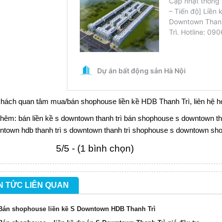
hách quan tâm mua/bán shophouse liền kề HDB Thanh Trì, liên hệ ho
thêm:
bán liền kề s downtown thanh trì
bán shophouse s downtown tha
ntown hdb thanh trì
s downtown thanh trì
shophouse s downtown
sho
5/5 - (1 bình chọn)
N TỨC LIÊN QUAN
Bán shophouse liền kề S Downtown HDB Thanh Trì