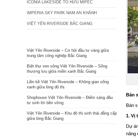
ICONIA LAKESIDE TỐ HỮU MIPEC
IMPERIA SKY PARK NAM AN KHÁNH
VIỆT YÊN RIVERSIDE BẮC GIANG
TIN NỔI BẬT
Việt Yên Riverside – Cơ hội đầu tư vàng giữa
trung tâm công nghiệp Bắc Giang
Biệt thự ven sông Việt Yên Riverside – Sống
thượng lưu giữa miền xanh Bắc Giang
Liền kề Việt Yên Riverside – Không gian sống
xanh giữa lòng đô thị
Bán s
Shophouse Việt Yên Riverside – Điểm sáng đầu
tư sinh lời bền vững
Bán
s
Việt Yên Riverside – Khu đô thị sinh thái đẳng cấp
1. Vị
giữa lòng Bắc Giang
Dự án
năng c