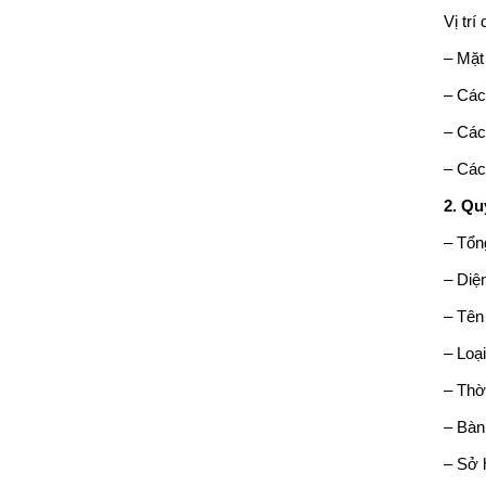
Vị trí
– Mặt
– Các
– Các
– Các
2. Q
– Tổng
– Diện
– Tên
– Loạ
– Thờ
– Bàn
– Sở 