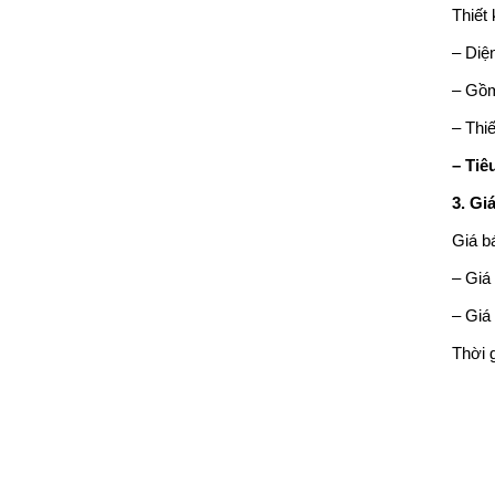
Thiết
– Diện
– Gồm
– Thi
– Tiê
3. Gi
Giá b
– Giá
– Giá
Thời 