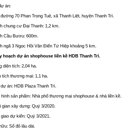
 dự án:
 đường 70 Phan Trọng Tuệ, xã Thanh Liệt, huyện Thanh Trì.
h chung cư Đại Thanh: 1,2 km.
h Cầu Bươu: 600m.
h ngã 3 Ngọc Hồi Văn Điển Tứ Hiệp khoảng 5 km.
uy hoạch dự án shophouse
liền kề HDB Thanh Trì
.
 diện tích: 2,04 ha.
 tích thương mại: 1,1 ha.
 dự án: HDB Plaza Thanh Trì.
i hình sản phẩm: Nhà phố thương mại shophouse & nhà liền kề.
i gian xây dựng: Quý 3/2020.
 giao dự kiến: Quý 3/2021.
hữu: Sổ đỏ lâu dài.