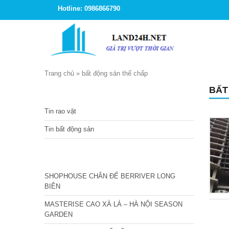
Hotline: 0986866790
Trang chủ
»
bất động sản thế chấp
BẤT
TIN TỨC
Tin rao vặt
Tin bất động sản
CÁC DỰ ÁN MỚI NHẤT
SHOPHOUSE CHÂN ĐẾ BERRIVER LONG
BIÊN
MASTERISE CAO XÀ LÁ – HÀ NỘI SEASON
GARDEN