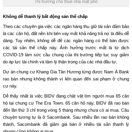
Thi trường cho thuê nhà mặt phố
Không dễ thanh lý
bất động sản thế chấp
Theo các chuyên gia việc các ngân hàng thu giữ tài sản đảm bảo
là các căn hộ, đất nền khi bên vay mất khả năng trả nợ là điều dễ
dàng. Tuy nhiên, không dễ để các ngân hàng có thể bán được
các tài sản thế chấp này. Ảnh hưởng trước mắt là từ dịch
COVID-19 làm sức cầu chung của thị trường tiếp tục suy giảm
do áp lực tài chính và tâm lý thận trọng của các nhà đầu tư.
Dự án chung cư Khang Gia Tân Hương từng được Nam Á Bank
rao bán nhưng không thành vì liên quan đến sai phạm ở chung
cư này.
Dễ thấy nhất là việc BIDV đang chật vật tìm người mua 65 căn
hộ tại chung cư The Era Town. 65 căn hộ này, BIDV đã rao bán
đến lần thứ 3 chỉ trong vòng 5 tháng nhưng chưa có ai mua. Câu
chuyện tương tự là ở Sacombank. Sau nhiều lần rao bán không
thành, Sacombank đã giảm giá bán ở nhiều tài sản thanh lý
nhưng cũng không ai mua.