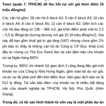
Town (quận 7, TPHCM) để thu hồi nợ với giá khởi điểm 15
triệu đồng/m2.
Các căn hộ gồm: 28 căn hộ ở block A2; 6 căn ở block A3; 10 căn
ở block A4; 8 căn ở block A5; 13 căn ở block B2. Diện tích các
căn hộ dao động từ 136 – 368 m2, giá khởi điểm phát mãi từ 2,2
– 5,5 tỷ đồng/căn (tương đương với giá 15-16 triệu đồng/m2). Giá
này đã bao gồm thuế giá trị gia tăng (VAT) nhưng chưa gồm 2%
phí bảo trì. Đây là những căn hộ do Công ty CP Đức Khải (chủ
đầu tư chung cư The Era Town) làm tài sản đảm bảo cho khoản
nợ tại Ngân hàng BIDV.
Tương tự, BIDV chi nhánh Sở giao dịch 2 cũng đang đấu giá một
khoản nợ của Công ty Nhà Hưng Ngân, gồm toàn bộ dư nợ gốc
và dư nợ lãi phát sinh đến thời điểm thực hiện giao dịch bán nợ là
512 tỷ đồng. Tài sản bảo đảm của khoản nợ là nhiều bất động
sản của doanh nghiệp tại TPHCM, Hà Nội, Phú Quốc (Kiên
Giang).
Trong đó, có tài sản hình thành từ vốn vay là một phần dự án