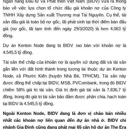
Ngân hàng Đầu tư và Phát triển Việt Nam (BIDV) vừa ra thông
báo về việc lựa chọn tổ chức đấu giá khoản nợ của Công ty
TNHH Xây dựng Sản xuất Thương mại Tài Nguyên. Cụ thể, tài
sản đấu giá là toàn bộ nợ gốc, lãi phát sinh tại thời điểm bán đấu
giá (nợ gốc, lãi tạm tính đến ngày 29/3/2020) là hơn 4.063 tỷ
đồng.
Dự án Kenton Node đang bị BIDV rao bán với khoản nợ là
4.545,5 tỷ đồng.
Tài sản thế chấp của khoản nợ là quyền sử dụng đất và tài sản
gắn liền với đất hình thành trong tương lai thuộc dự án Kenton
Node, xã Phước Kiển (huyện Nhà Bè, TPHCM). Tài sản này
được đồng thế chấp tại BIDV, MSB, PVCombank, trong đó BIDV
chiếm 58% giá trị tài sản. Giá trị định giá tài sản là 7.836,7 tỷ
đồng, trong đó giá trị tài sản bảo đảm được phân chia, hạch toán
tại BIDV là 4.545,5 tỷ đồng.
Ngoài Kenton Node, BIDV đang là đơn vị chào bán nhiều
nhất các khoản nợ liên quan đến dự án nhà ở. BIDV chi
nhánh Gia Định cũng đang phát mại 65 căn hộ dự án The Era