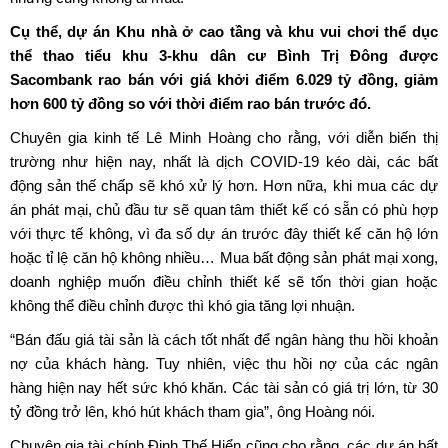
Cụ thể, dự án Khu nhà ở cao tầng và khu vui chơi thể dục
thể thao tiểu khu 3-khu dân cư Bình Trị Đông được
Sacombank rao bán với giá khởi điểm 6.029 tỷ đồng, giảm
hơn 600 tỷ đồng so với thời điểm rao bán trước đó.
Chuyên gia kinh tế Lê Minh Hoàng cho rằng, với diễn biến thị
trường như hiện nay, nhất là dịch COVID-19 kéo dài, các bất
động sản thế chấp sẽ khó xử lý hơn. Hơn nữa, khi mua các dự
án phát mại, chủ đầu tư sẽ quan tâm thiết kế có sẵn có phù hợp
với thực tế không, vì đa số dự án trước đây thiết kế căn hộ lớn
hoặc tỉ lệ căn hộ không nhiều… Mua bất động sản phát mại xong,
doanh nghiệp muốn điều chỉnh thiết kế sẽ tốn thời gian hoặc
không thể điều chỉnh được thì khó gia tăng lợi nhuận.
“Bán đấu giá tài sản là cách tốt nhất để ngân hàng thu hồi khoản
nợ của khách hàng. Tuy nhiên, việc thu hồi nợ của các ngân
hàng hiện nay hết sức khó khăn. Các tài sản có giá trị lớn, từ 30
tỷ đồng trở lên, khó hút khách tham gia”, ông Hoàng nói.
Chuyên gia tài chính Đinh Thế Hiển cũng cho rằng, các dự án bất