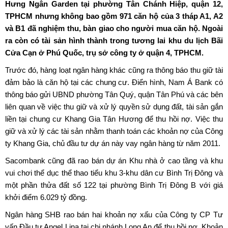
Hưng Ngân Garden tại phường Tân Chánh Hiệp, quận 12,
TPHCM nhưng không bao gồm 971 căn hộ của 3 tháp A1, A2
và B1 đã nghiệm thu, bàn giao cho người mua căn hộ. Ngoài
ra còn có tài sản hình thành trong tương lai khu du lịch Bãi
Cửa Cạn ở Phú Quốc, trụ sở công ty ở quận 4, TPHCM.
Trước đó, hàng loạt ngân hàng khác cũng ra thông báo thu giữ tài
đảm bảo là căn hộ tại các chung cư. Điển hình, Nam Á Bank có
thông báo gửi UBND phường Tân Quý, quận Tân Phú và các bên
liên quan về việc thu giữ và xử lý quyền sử dụng đất, tài sản gắn
liền tại chung cư Khang Gia Tân Hương để thu hồi nợ. Việc thu
giữ và xử lý các tài sản nhằm thanh toán các khoản nợ của Công
ty Khang Gia, chủ đầu tư dự án này vay ngân hàng từ năm 2011.
Sacombank cũng đã rao bán dự án Khu nhà ở cao tầng và khu
vui chơi thể dục thể thao tiểu khu 3-khu dân cư Bình Trị Đông và
một phần thửa đất số 122 tại phường Bình Trị Đông B với giá
khởi điểm 6.029 tỷ đồng.
Ngân hàng SHB rao bán hai khoản nợ xấu của Công ty CP Tư
vấn Đầu tư Angel Lina tại chi nhánh Long An để thu hồi nợ. Khoản