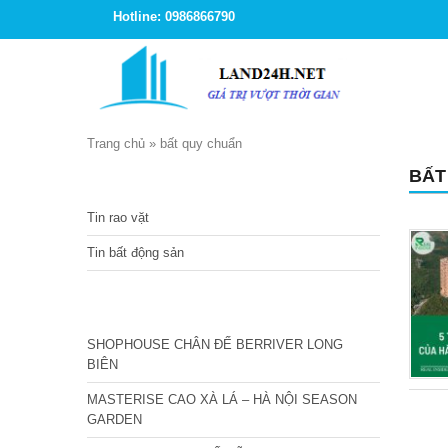
Hotline: 0986866790
Trang chủ
»
bất quy chuẩn
BẤT
TIN TỨC
Tin rao vặt
Tin bất động sản
CÁC DỰ ÁN MỚI NHẤT
SHOPHOUSE CHÂN ĐẾ BERRIVER LONG
BIÊN
MASTERISE CAO XÀ LÁ – HÀ NỘI SEASON
GARDEN