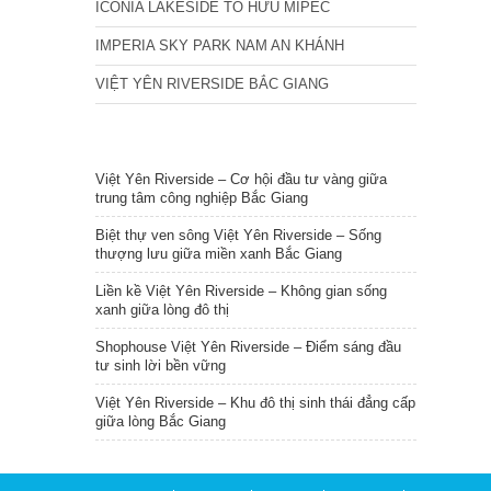
ICONIA LAKESIDE TỐ HỮU MIPEC
IMPERIA SKY PARK NAM AN KHÁNH
VIỆT YÊN RIVERSIDE BẮC GIANG
TIN NỔI BẬT
Việt Yên Riverside – Cơ hội đầu tư vàng giữa
trung tâm công nghiệp Bắc Giang
Biệt thự ven sông Việt Yên Riverside – Sống
thượng lưu giữa miền xanh Bắc Giang
Liền kề Việt Yên Riverside – Không gian sống
xanh giữa lòng đô thị
Shophouse Việt Yên Riverside – Điểm sáng đầu
tư sinh lời bền vững
Việt Yên Riverside – Khu đô thị sinh thái đẳng cấp
giữa lòng Bắc Giang