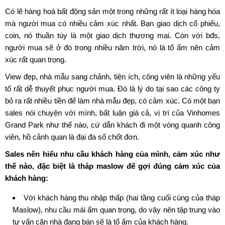
Có lẽ hàng hoá bất động sản một trong những rất ít loại hàng hóa
mà người mua có nhiều cảm xúc nhất. Bạn giao dịch cổ phiếu,
coin, nó thuần túy là một giao dịch thương mại. Còn với bđs,
người mua sẽ ở đó trong nhiều năm trời, nó là tổ ấm nên cảm
xúc rất quan trọng.
View đẹp, nhà mẫu sang chảnh, tiện ích, công viên là những yếu
tố rất dễ thuyết phục người mua. Đó là lý do tại sao các công ty
bỏ ra rất nhiều tiền để làm nhà mẫu đẹp, có cảm xúc. Có một bạn
sales nói chuyện với mình, bất luận giá cả, vị trí của Vinhomes
Grand Park như thế nào, cứ dẫn khách đi một vòng quanh công
viên, hồ cảnh quan là đại đa số chốt đơn.
Sales nên hiểu nhu cầu khách hàng của mình, cảm xúc như
thế nào, đặc biệt là tháp maslow để gợi đúng cảm xúc của
khách hàng:
Với khách hàng thu nhập thấp (hai tầng cuối cùng của tháp
Maslow), nhu cầu mái ấm quan trọng, do vậy nên tập trung vào
tư vấn căn nhà đang bán sẽ là tổ ấm của khách hàng.