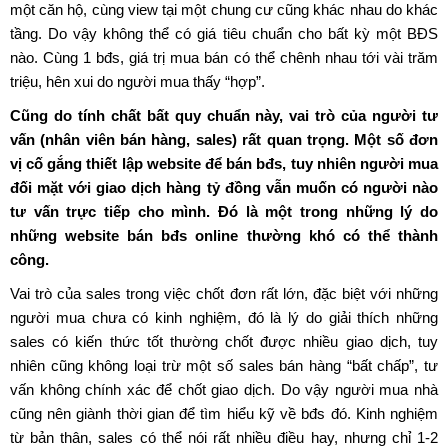
một căn hộ, cùng view tại một chung cư cũng khác nhau do khác
tầng. Do vậy không thể có giá tiêu chuẩn cho bất kỳ một BĐS
nào. Cùng 1 bđs, giá trị mua bán có thể chênh nhau tới vài trăm
triệu, hên xui do người mua thấy “hợp”.
Cũng do tính chất bất quy chuẩn này, vai trò của người tư
vấn (nhân viên bán hàng, sales) rất quan trọng. Một số đơn
vị cố gắng thiết lập website để bán bđs, tuy nhiên người mua
đối mặt với giao dịch hàng tỷ đồng vẫn muốn có người nào
tư vấn trực tiếp cho mình. Đó là một trong những lý do
những website bán bđs online thường khó có thể thành
công.
Vai trò của sales trong việc chốt đơn rất lớn, đặc biệt với những
người mua chưa có kinh nghiệm, đó là lý do giải thích những
sales có kiến thức tốt thường chốt được nhiều giao dịch, tuy
nhiên cũng không loại trừ một số sales bán hàng “bất chấp”, tư
vấn không chính xác để chốt giao dịch. Do vậy người mua nhà
cũng nên giành thời gian để tìm hiểu kỹ về bđs đó. Kinh nghiệm
từ bản thân, sales có thể nói rất nhiều điều hay, nhưng chỉ 1-2