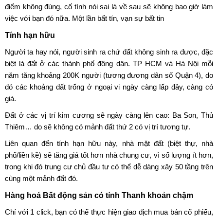
điểm không đúng, cố tình nói sai là về sau sẽ không bao giờ làm
việc với bạn đó nữa. Một lần bất tín, vạn sự bất tin
Tính hạn hữu
Người ta hay nói, người sinh ra chứ đất không sinh ra được, đặc
biệt là đất ở các thành phố đông dân. TP HCM và Hà Nội mỗi
năm tăng khoảng 200K người (tương đương dân số Quận 4), do
đó các khoảng đất trống ở ngoại vi ngày càng lấp đây, càng có
giá.
Đất ở các vị trí kim cương sẽ ngày càng lên cao: Ba Son, Thủ
Thiêm… do sẽ không có mảnh đất thứ 2 có vị trí tương tự.
Liên quan đến tính hạn hữu này, nhà mặt đất (biệt thự, nhà
phố/liền kề) sẽ tăng giá tốt hơn nhà chung cư, vì số lượng ít hơn,
trong khi đó trung cư chủ đầu tư có thể dễ dàng xây 50 tầng trên
cùng một mảnh đất đó.
Hàng hoá Bất động sản có tính Thanh khoản chậm
Chỉ với 1 click, bạn có thể thực hiện giao dịch mua bán cổ phiếu,