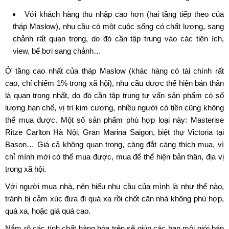
Với khách hàng thu nhập cao hơn (hai tầng tiếp theo của
tháp Maslow), nhu cầu có một cuộc sống có chất lượng, sang
chảnh rất quan trọng, do đó cần tập trung vào các tiện ích,
view, bể bơi sang chảnh…
Ở tầng cao nhất của tháp Maslow (khác hàng có tài chính rất
cao, chỉ chiếm 1% trong xã hội), nhu cầu được thể hiện bản thân
là quan trọng nhất, do đó cần tập trung tư vấn sản phẩm có số
lượng hạn chế, vị trí kim cương, nhiều người có tiền cũng không
thể mua được. Một số sản phẩm phù hợp loại này: Masterise
Ritze Carlton Hà Nội, Gran Marina Saigon, biệt thự Victoria tại
Bason… Giá cả không quan trọng, càng đắt càng thích mua, vì
chỉ mình mới có thể mua được, mua để thể hiện bản thân, địa vị
trong xã hội.
Với người mua nhà, nên hiểu nhu cầu của mình là như thế nào,
tránh bị cảm xúc đưa đi quá xa rồi chốt căn nhà không phù hợp,
quá xa, hoặc giá quá cao.
Nắm rõ các tính chất hàng hóa trên sẽ giúp các bạn môi giới bán