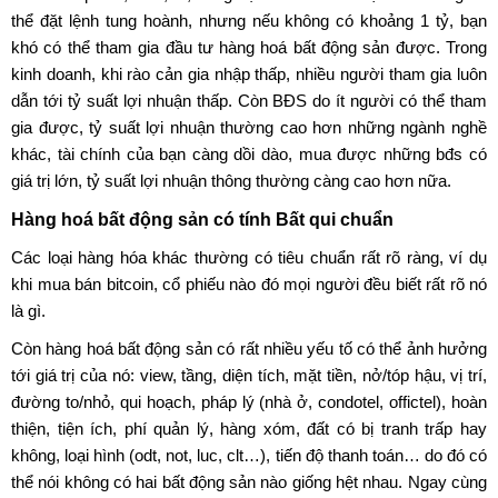
thể đặt lệnh tung hoành, nhưng nếu không có khoảng 1 tỷ, bạn
khó có thể tham gia đầu tư hàng hoá bất động sản được. Trong
kinh doanh, khi rào cản gia nhập thấp, nhiều người tham gia luôn
dẫn tới tỷ suất lợi nhuận thấp. Còn BĐS do ít người có thể tham
gia được, tỷ suất lợi nhuận thường cao hơn những ngành nghề
khác, tài chính của bạn càng dồi dào, mua được những bđs có
giá trị lớn, tỷ suất lợi nhuận thông thường càng cao hơn nữa.
Hàng hoá bất động sản có tính Bất qui chuẩn
Các loại hàng hóa khác thường có tiêu chuẩn rất rõ ràng, ví dụ
khi mua bán bitcoin, cổ phiếu nào đó mọi người đều biết rất rõ nó
là gì.
Còn
hàng hoá bất động sản
có rất nhiều yếu tố có thể ảnh hưởng
tới giá trị của nó: view, tầng, diện tích, mặt tiền, nở/tóp hậu, vị trí,
đường to/nhỏ, qui hoạch, pháp lý (nhà ở, condotel, offictel), hoàn
thiện, tiện ích, phí quản lý, hàng xóm, đất có bị tranh trấp hay
không, loại hình (odt, not, luc, clt…), tiến độ thanh toán… do đó có
thể nói không có hai bất động sản nào giống hệt nhau. Ngay cùng