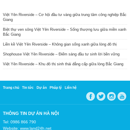
TIN NỔI BẬT
Việt Yên Riverside – Cơ hội đầu tư vàng giữa trung tâm công nghiệp Bắc
Giang
Biệt thự ven sông Việt Yên Riverside – Sống thượng lưu giữa miền xanh
Bắc Giang
Liền kề Việt Yên Riverside – Không gian sống xanh giữa lòng đô thị
Shophouse Việt Yên Riverside – Điểm sáng đầu tư sinh lời bền vững
Việt Yên Riverside – Khu đô thị sinh thái đẳng cấp giữa lòng Bắc Giang
Trang chủ
Tin tức
Dự án
Pháp lý
Liên hệ
THÔNG TIN DỰ ÁN HÀ NỘI
Tel: 0986 866 790
Website: www.land24h.net