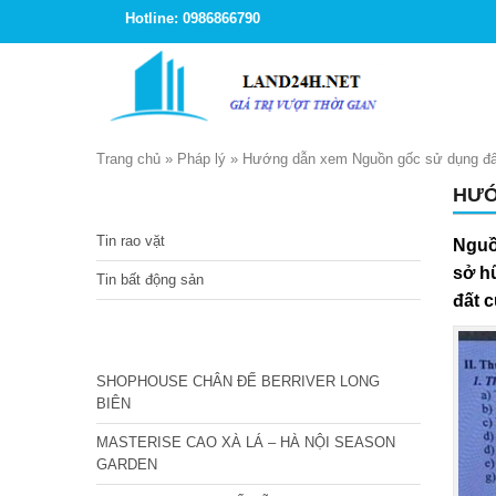
Hotline: 0986866790
Trang chủ
»
Pháp lý
»
Hướng dẫn xem Nguồn gốc sử dụng đất
HƯỚ
TIN TỨC
Tin rao vặt
Nguồ
sở hữ
Tin bất động sản
đất c
CÁC DỰ ÁN MỚI NHẤT
SHOPHOUSE CHÂN ĐẾ BERRIVER LONG
BIÊN
MASTERISE CAO XÀ LÁ – HÀ NỘI SEASON
GARDEN