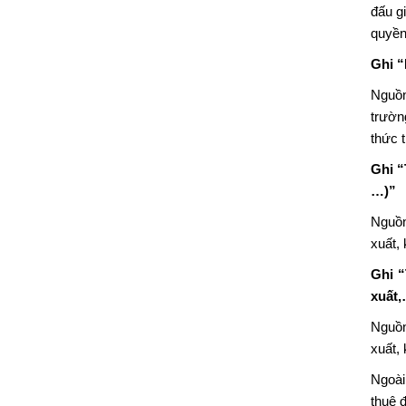
đấu g
quyền
Ghi “
Nguồn
trườn
thức 
Ghi “
…)”
Nguồn
xuất, 
Ghi “
xuất,
Nguồn
xuất,
Ngoài
thuê 