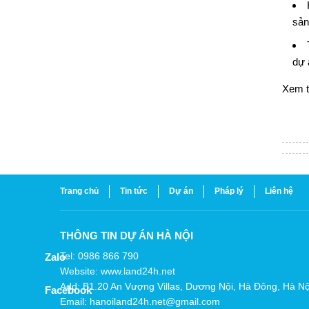
sản
dự 
Xem 
Trang chủ
Tin tức
Dự án
Pháp lý
Liên hệ
THÔNG TIN DỰ ÁN HÀ NỘI
Tel: 0986 866 790
Zalo
Website: www.land24h.net
Add: B1.20 An Vượng Villas, Dương Nội, Hà Đông, Hà Nộ
Facebook
Email: hanoiland24h.net@gmail.com