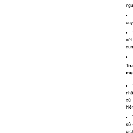
ngu
quy
xét
dụn
Trư
mục
nhậ
xử 
hiệ
sử 
đíc