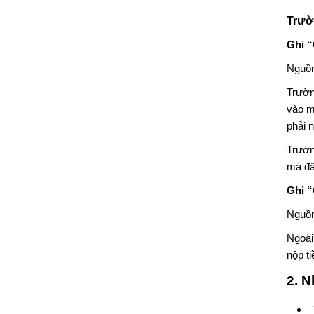
Trườ
Ghi “
Nguồn
Trườn
vào m
phải 
Trườ
mà đất
Ghi “
Nguồn
Ngoài
nộp t
2. 