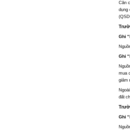
Căn c
dụng 
(QSD
Trườ
Ghi “
Nguồn
Ghi “
Nguồn
mua c
giảm n
Ngoài
đất c
Trườ
Ghi “
Nguồn