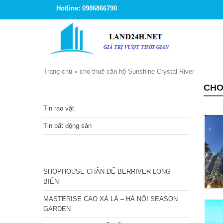
Hotline: 0986866790
Trang chủ
»
cho thuê căn hộ Sunshine Crystal River
CHO
TIN TỨC
Tin rao vặt
Tin bất động sản
CÁC DỰ ÁN MỚI NHẤT
SHOPHOUSE CHÂN ĐẾ BERRIVER LONG
BIÊN
MASTERISE CAO XÀ LÁ – HÀ NỘI SEASON
GARDEN