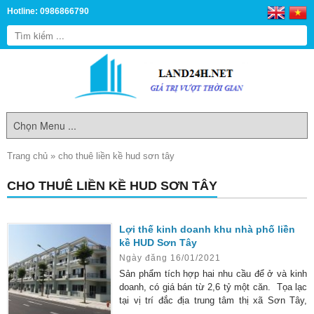
Hotline: 0986866790
Trang chủ
»
cho thuê liền kề hud sơn tây
CHO THUÊ LIỀN KỀ HUD SƠN TÂY
Lợi thế kinh doanh khu nhà phố liền
kề HUD Sơn Tây
Ngày đăng 16/01/2021
Sản phẩm tích hợp hai nhu cầu để ở và kinh
doanh, có giá bán từ 2,6 tỷ một căn. Tọa lạc
tại vị trí đắc địa trung tâm thị xã Sơn Tây,
cách Hà Nội 30km. HUD Sơn Tây là sự kết