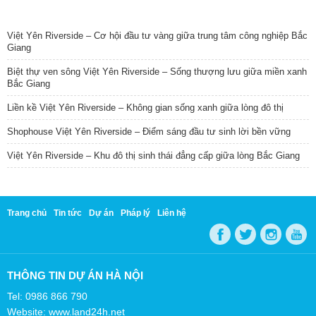
TIN NỔI BẬT
Việt Yên Riverside – Cơ hội đầu tư vàng giữa trung tâm công nghiệp Bắc
Giang
Biệt thự ven sông Việt Yên Riverside – Sống thượng lưu giữa miền xanh
Bắc Giang
Liền kề Việt Yên Riverside – Không gian sống xanh giữa lòng đô thị
Shophouse Việt Yên Riverside – Điểm sáng đầu tư sinh lời bền vững
Việt Yên Riverside – Khu đô thị sinh thái đẳng cấp giữa lòng Bắc Giang
Trang chủ
Tin tức
Dự án
Pháp lý
Liên hệ
THÔNG TIN DỰ ÁN HÀ NỘI
Tel: 0986 866 790
Website: www.land24h.net