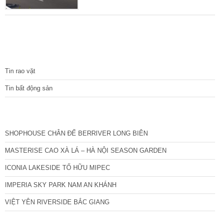
hợp giữa khu nhà liền kề, nhà phố thương
mại, trung tâm thương mại. Khách sạn với
phong cách kiến trúc hiện đại. Trong đó, dòng
sản phẩm chủ đạo của dự án là nhà phố kinh
doanh. HUD Sơn Tây thừa hưởng nhiều tiện
TIN TỨC
ích sẵn
Tin rao vặt
Tin bất động sản
CÁC DỰ ÁN MỚI NHẤT
SHOPHOUSE CHÂN ĐẾ BERRIVER LONG BIÊN
MASTERISE CAO XÀ LÁ – HÀ NỘI SEASON GARDEN
ICONIA LAKESIDE TỐ HỮU MIPEC
IMPERIA SKY PARK NAM AN KHÁNH
VIỆT YÊN RIVERSIDE BẮC GIANG