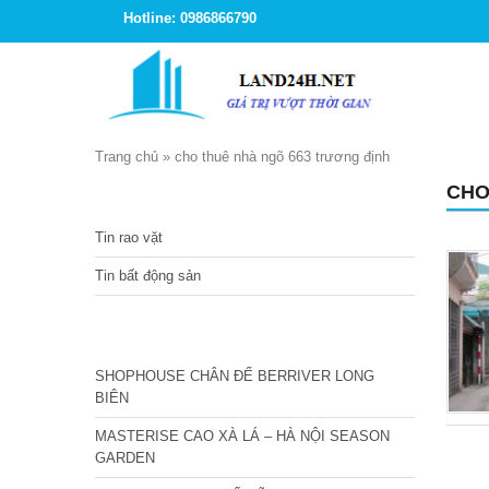
Hotline: 0986866790
Trang chủ
»
cho thuê nhà ngõ 663 trương định
CHO
TIN TỨC
Tin rao vặt
Tin bất động sản
CÁC DỰ ÁN MỚI NHẤT
SHOPHOUSE CHÂN ĐẾ BERRIVER LONG
BIÊN
MASTERISE CAO XÀ LÁ – HÀ NỘI SEASON
GARDEN