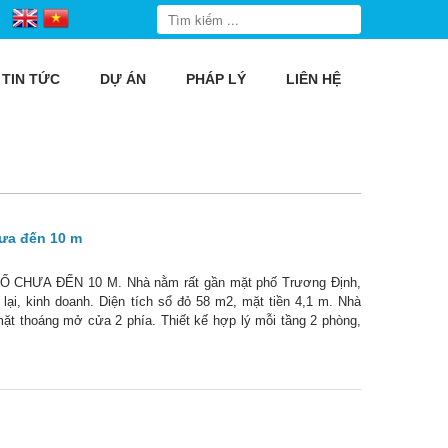
TIN TỨC
DỰ ÁN
PHÁP LÝ
LIÊN HỆ
ưa đến 10 m
ƯA ĐẾN 10 M. Nhà nằm rất gần mặt phố Trương Định,
lại, kinh doanh. Diện tích sổ đỏ 58 m2, mặt tiền 4,1 m. Nhà
mặt thoáng mở cửa 2 phía. Thiết kế hợp lý mỗi tầng 2 phòng,
 bếp + vệ