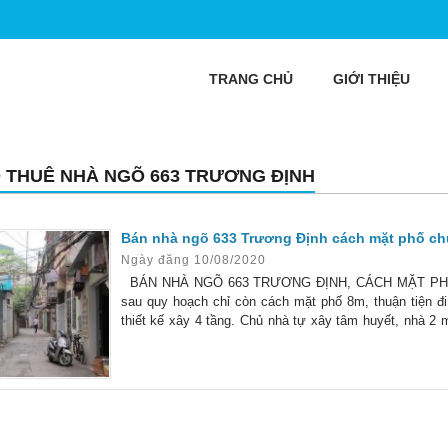
TRANG CHỦ
GIỚI THIỆU
 THUÊ NHÀ NGÕ 663 TRƯƠNG ĐỊNH
Bán nhà ngõ 633 Trương Định cách mặt phố ch
Ngày đăng 10/08/2020
BÁN NHÀ NGÕ 663 TRƯƠNG ĐỊNH, CÁCH MẶT PHỐ CH
sau quy hoạch chỉ còn cách mặt phố 8m, thuận tiện đi 
thiết kế xây 4 tầng. Chủ nhà tự xây tâm huyết, nhà 2 
vệ sinh giữa, tổng 3 phòng ngủ. Tầng 1: phòng khách +