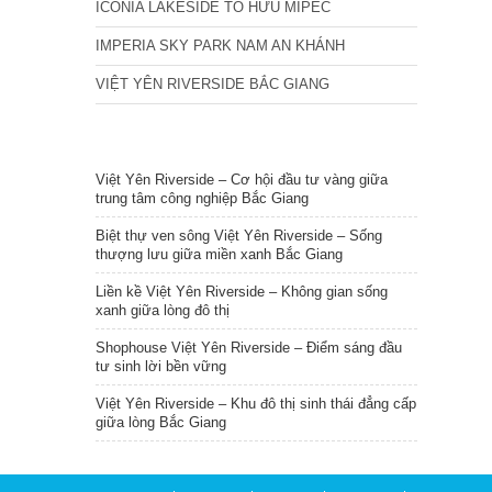
ICONIA LAKESIDE TỐ HỮU MIPEC
IMPERIA SKY PARK NAM AN KHÁNH
VIỆT YÊN RIVERSIDE BẮC GIANG
TIN NỔI BẬT
Việt Yên Riverside – Cơ hội đầu tư vàng giữa
trung tâm công nghiệp Bắc Giang
Biệt thự ven sông Việt Yên Riverside – Sống
thượng lưu giữa miền xanh Bắc Giang
Liền kề Việt Yên Riverside – Không gian sống
xanh giữa lòng đô thị
Shophouse Việt Yên Riverside – Điểm sáng đầu
tư sinh lời bền vững
Việt Yên Riverside – Khu đô thị sinh thái đẳng cấp
giữa lòng Bắc Giang