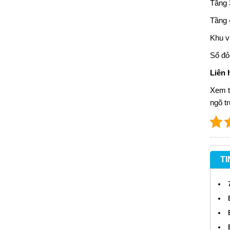
Tầng 
Tầng 
Khu vự
Sổ đỏ
Liên 
Xem 
ngõ t
TI