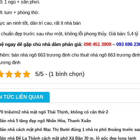
3: 1 ngủ + sân phơi.
4: tum + phòng thờ.
c an ninh tốt, dân trí cao, rất ít nhà bán
 chuẩn đẹp trước sau như một, không lỗi phong thủy. Giá bán: 5,4 tỷ
hệ ngay để gặp chủ nhà đàm phán giá:
098 451 3909
–
093 696 23
thêm:
bán nhà ngõ 663 trương định
cho thuê nhà ngõ 663 trương địn
rương định
5/5 - (1 bình chọn)
N TỨC LIÊN QUAN
70 triệu/m2 nhà mặt ngõ Thái Thịnh, không có căn thứ 2
Bán nhà 5 tầng đẹp ngõ Nhân Hòa, Thanh Xuân
Bán nhà cách mặt phố Mạc Thị Bưởi đúng 1 nhà ra phố thoáng trước sa
Bán nhà Đê La Thành cách mặt phố Xã Đàn 30 m, lô góc đẹp long lanh