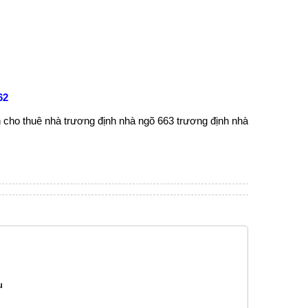
62
h
cho thuê nhà trương định
nhà ngõ 663 trương định
nhà
u