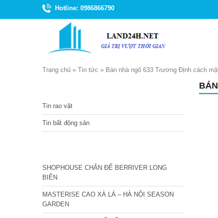
Hotline: 0986866790
Trang chủ
»
Tin tức
»
Bán nhà ngõ 633 Trương Định cách mặ
BÁN
TIN TỨC
Tin rao vặt
Tin bất động sản
CÁC DỰ ÁN MỚI NHẤT
SHOPHOUSE CHÂN ĐẾ BERRIVER LONG
BIÊN
MASTERISE CAO XÀ LÁ – HÀ NỘI SEASON
GARDEN