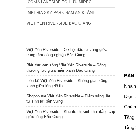
ICONIA LAKESIDE TỐ HỮU MIPEC
IMPERIA SKY PARK NAM AN KHÁNH
VIỆT YÊN RIVERSIDE BẮC GIANG
TIN NỔI BẬT
Việt Yên Riverside – Cơ hội đầu tư vàng giữa
trung tâm công nghiệp Bắc Giang
Biệt thự ven sông Việt Yên Riverside – Sống
thượng lưu giữa miền xanh Bắc Giang
BÁN
Liền kề Việt Yên Riverside – Không gian sống
xanh giữa lòng đô thị
Nhà n
Shophouse Việt Yên Riverside – Điểm sáng đầu
Diện t
tư sinh lời bền vững
Chủ n
Việt Yên Riverside – Khu đô thị sinh thái đẳng cấp
giữa lòng Bắc Giang
Tầng 
Tầng 2