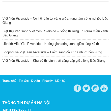
TIN NỔI BẬT
Việt Yên Riverside – Cơ hội đầu tư vàng giữa trung tâm công nghiệp Bắc
Giang
Biệt thự ven sông Việt Yên Riverside – Sống thượng lưu giữa miền xanh
Bắc Giang
Liền kề Việt Yên Riverside – Không gian sống xanh giữa lòng đô thị
Shophouse Việt Yên Riverside – Điểm sáng đầu tư sinh lời bền vững
Việt Yên Riverside – Khu đô thị sinh thái đẳng cấp giữa lòng Bắc Giang
Trang chủ
Tin tức
Dự án
Pháp lý
Liên hệ
THÔNG TIN DỰ ÁN HÀ NỘI
Tel: 0986 866 790