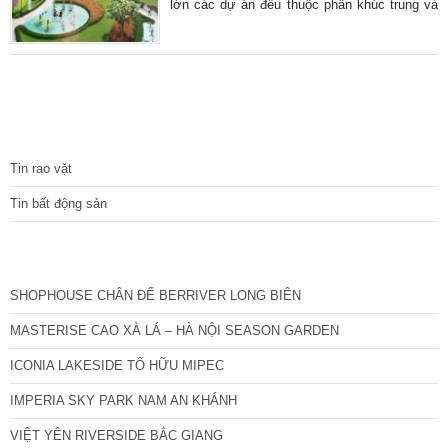
lớn các dự án đều thuộc phân khúc trung và
cao cấp, điểm sáng duy nhất của thị trường
là một dự án nhà ở xã hội chính thức nhận hồ
sơ.
TIN TỨC
Tin rao vặt
Tin bất động sản
CÁC DỰ ÁN MỚI NHẤT
SHOPHOUSE CHÂN ĐẾ BERRIVER LONG BIÊN
MASTERISE CAO XÀ LÁ – HÀ NỘI SEASON GARDEN
ICONIA LAKESIDE TỐ HỮU MIPEC
IMPERIA SKY PARK NAM AN KHÁNH
VIỆT YÊN RIVERSIDE BẮC GIANG