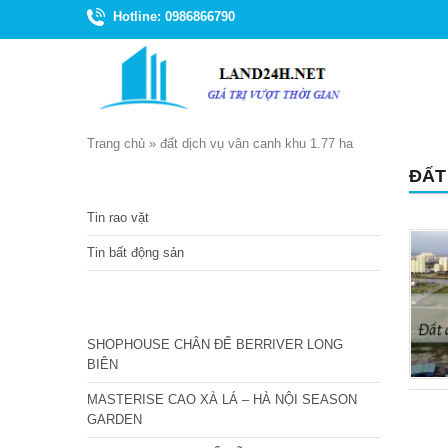
Hotline: 0986866790
Trang chủ
»
đất dịch vụ vân canh khu 1.77 ha
ĐẤT
TIN TỨC
Tin rao vặt
Tin bất động sản
CÁC DỰ ÁN MỚI NHẤT
SHOPHOUSE CHÂN ĐẾ BERRIVER LONG
BIÊN
MASTERISE CAO XÀ LÁ – HÀ NỘI SEASON
GARDEN