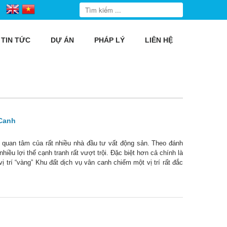
TIN TỨC
DỰ ÁN
PHÁP LÝ
LIÊN HỆ
 Canh
 quan tâm của rất nhiều nhà đầu tư vất động sản. Theo đánh
iều lợi thế cạnh tranh rất vượt trội. Đặc biệt hơn cả chính là
u vị trí “vàng” Khu đất dịch vụ vân canh chiếm một vị trí rất đắc