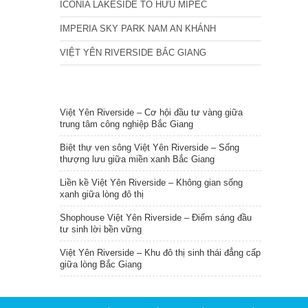
ICONIA LAKESIDE TỐ HỮU MIPEC
IMPERIA SKY PARK NAM AN KHÁNH
VIỆT YÊN RIVERSIDE BẮC GIANG
TIN NỔI BẬT
Việt Yên Riverside – Cơ hội đầu tư vàng giữa
trung tâm công nghiệp Bắc Giang
Biệt thự ven sông Việt Yên Riverside – Sống
thượng lưu giữa miền xanh Bắc Giang
Liền kề Việt Yên Riverside – Không gian sống
xanh giữa lòng đô thị
Shophouse Việt Yên Riverside – Điểm sáng đầu
tư sinh lời bền vững
Việt Yên Riverside – Khu đô thị sinh thái đẳng cấp
giữa lòng Bắc Giang