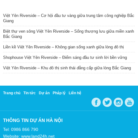
TIN NỔI BẬT
Việt Yên Riverside – Cơ hội đầu tư vàng giữa trung tâm công nghiệp Bắc
Giang
Biệt thự ven sông Việt Yên Riverside – Sống thượng lưu giữa miền xanh
Bắc Giang
Liền kề Việt Yên Riverside – Không gian sống xanh giữa lòng đô thị
Shophouse Việt Yên Riverside – Điểm sáng đầu tư sinh lời bền vững
Việt Yên Riverside – Khu đô thị sinh thái đẳng cấp giữa lòng Bắc Giang
Trang chủ
Tin tức
Dự án
Pháp lý
Liên hệ
THÔNG TIN DỰ ÁN HÀ NỘI
Tel: 0986 866 790
Website: www.land24h.net