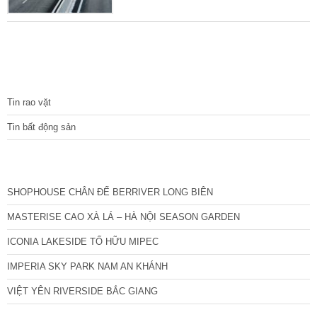
chế thương mại hiện hành. Theo đó, các
ngân hàng đều quan tâm tới xem xét tiếp cận
các dự án PPP nói chung và dự án cao tốc
Bắc-Nam phía Đông nói riêng – lãnh đạo Bộ
Tài chính dẫn đánh giá từ Ngân hàng Nhà
TIN TỨC
nước. Mặc dù
Tin rao vặt
Tin bất động sản
CÁC DỰ ÁN MỚI NHẤT
SHOPHOUSE CHÂN ĐẾ BERRIVER LONG BIÊN
MASTERISE CAO XÀ LÁ – HÀ NỘI SEASON GARDEN
ICONIA LAKESIDE TỐ HỮU MIPEC
IMPERIA SKY PARK NAM AN KHÁNH
VIỆT YÊN RIVERSIDE BẮC GIANG