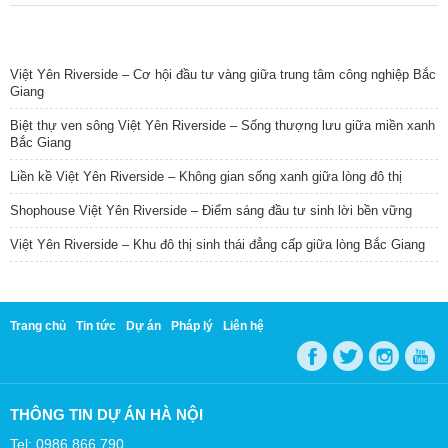
TIN NỔI BẬT
Việt Yên Riverside – Cơ hội đầu tư vàng giữa trung tâm công nghiệp Bắc
Giang
Biệt thự ven sông Việt Yên Riverside – Sống thượng lưu giữa miền xanh
Bắc Giang
Liền kề Việt Yên Riverside – Không gian sống xanh giữa lòng đô thị
Shophouse Việt Yên Riverside – Điểm sáng đầu tư sinh lời bền vững
Việt Yên Riverside – Khu đô thị sinh thái đẳng cấp giữa lòng Bắc Giang
Trang chủ
Tin tức
Dự án
Pháp lý
Liên hệ
THÔNG TIN DỰ ÁN HÀ NỘI
Tel: 0986 866 790