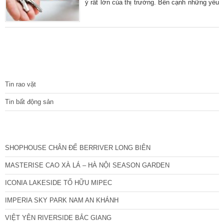
ý rất lớn của thị trường. Bên cạnh những yếu
tố về thiết kế, tiện ích thì vị trí chính là điểm
giúp giá trị của dự án được đánh giá cao hơn
nhiều so với mặt bằng chung. Liệu vị trí của
dự án nhà ở xã hội Phương Canh có gì đặc
biệt? Chúng tôi sẽ chia sẻ một vài thông tin
cơ bản dưới đây để cán bộ
TIN TỨC
Tin rao vặt
Tin bất động sản
CÁC DỰ ÁN MỚI NHẤT
SHOPHOUSE CHÂN ĐẾ BERRIVER LONG BIÊN
MASTERISE CAO XÀ LÁ – HÀ NỘI SEASON GARDEN
ICONIA LAKESIDE TỐ HỮU MIPEC
IMPERIA SKY PARK NAM AN KHÁNH
VIỆT YÊN RIVERSIDE BẮC GIANG