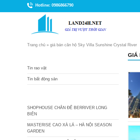
Hotline: 0986866790
Trang chủ
»
giá bán căn hộ Sky Villa Sunshine Crystal River
GIÁ
TIN TỨC
Tin rao vặt
Tin bất động sản
CÁC DỰ ÁN MỚI NHẤT
SHOPHOUSE CHÂN ĐẾ BERRIVER LONG
BIÊN
MASTERISE CAO XÀ LÁ – HÀ NỘI SEASON
GARDEN