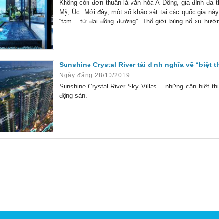
Không còn đơn thuần là văn hóa Á Đông, gia đình đa 
Mỹ, Úc. Mới đây, một số khảo sát tại các quốc gia này
“tam – tứ đại đồng đường”. Thế giới bùng nổ xu hướn
được công bố năm 2018 thực sự gây sửng
Sunshine Crystal River tái định nghĩa về “biệt t
Ngày đăng 28/10/2019
Sunshine Crystal River Sky Villas – những căn biệt th
động sản.