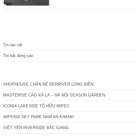
hợp giữa khu nhà liền kề, nhà phố thương
mại, trung tâm thương mại. Khách sạn với
phong cách kiến trúc hiện đại. Trong đó, dòng
sản phẩm chủ đạo của dự án là nhà phố kinh
doanh. HUD Sơn Tây thừa hưởng nhiều tiện
TIN TỨC
ích sẵn
Tin rao vặt
Tin bất động sản
CÁC DỰ ÁN MỚI NHẤT
SHOPHOUSE CHÂN ĐẾ BERRIVER LONG BIÊN
MASTERISE CAO XÀ LÁ – HÀ NỘI SEASON GARDEN
ICONIA LAKESIDE TỐ HỮU MIPEC
IMPERIA SKY PARK NAM AN KHÁNH
VIỆT YÊN RIVERSIDE BẮC GIANG