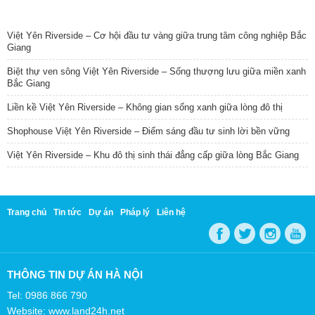
TIN NỔI BẬT
Việt Yên Riverside – Cơ hội đầu tư vàng giữa trung tâm công nghiệp Bắc
Giang
Biệt thự ven sông Việt Yên Riverside – Sống thượng lưu giữa miền xanh
Bắc Giang
Liền kề Việt Yên Riverside – Không gian sống xanh giữa lòng đô thị
Shophouse Việt Yên Riverside – Điểm sáng đầu tư sinh lời bền vững
Việt Yên Riverside – Khu đô thị sinh thái đẳng cấp giữa lòng Bắc Giang
Trang chủ
Tin tức
Dự án
Pháp lý
Liên hệ
THÔNG TIN DỰ ÁN HÀ NỘI
Tel: 0986 866 790
Website: www.land24h.net