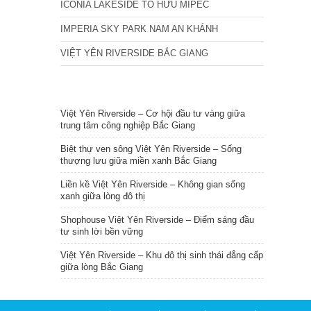
ICONIA LAKESIDE TỐ HỮU MIPEC
IMPERIA SKY PARK NAM AN KHÁNH
VIỆT YÊN RIVERSIDE BẮC GIANG
TIN NỔI BẬT
Việt Yên Riverside – Cơ hội đầu tư vàng giữa
trung tâm công nghiệp Bắc Giang
Biệt thự ven sông Việt Yên Riverside – Sống
thượng lưu giữa miền xanh Bắc Giang
Liền kề Việt Yên Riverside – Không gian sống
xanh giữa lòng đô thị
Shophouse Việt Yên Riverside – Điểm sáng đầu
tư sinh lời bền vững
Việt Yên Riverside – Khu đô thị sinh thái đẳng cấp
giữa lòng Bắc Giang