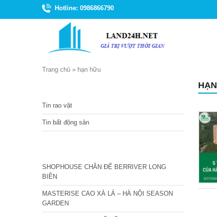
Hotline: 0986866790
Trang chủ
»
hạn hữu
HẠN
TIN TỨC
Tin rao vặt
Tin bất động sản
CÁC DỰ ÁN MỚI NHẤT
SHOPHOUSE CHÂN ĐẾ BERRIVER LONG
BIÊN
MASTERISE CAO XÀ LÁ – HÀ NỘI SEASON
GARDEN