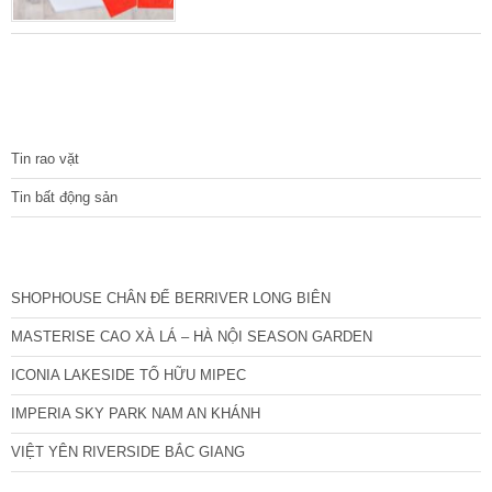
làm sổ đỏ. Khách hàng có nhu cầu quan tâm
đến Thủ tục Làm sổ đỏ (Làm mới, cấp
mới, tách hợp thửa, đính chính, thế chấp,
giải chấp …) vui lòng liên hệ để được tư vấn
dịch của chúng tôi. Hotline: 0981 468 633 –
TIN TỨC
0906 288 928 Sổ đỏ là gì? Sổ
Tin rao vặt
Tin bất động sản
CÁC DỰ ÁN MỚI NHẤT
SHOPHOUSE CHÂN ĐẾ BERRIVER LONG BIÊN
MASTERISE CAO XÀ LÁ – HÀ NỘI SEASON GARDEN
ICONIA LAKESIDE TỐ HỮU MIPEC
IMPERIA SKY PARK NAM AN KHÁNH
VIỆT YÊN RIVERSIDE BẮC GIANG