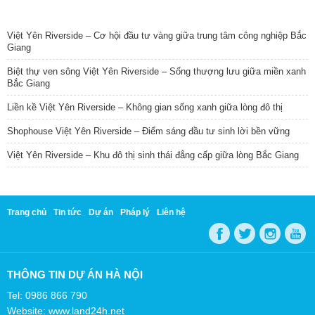
TIN NỔI BẬT
Việt Yên Riverside – Cơ hội đầu tư vàng giữa trung tâm công nghiệp Bắc
Giang
Biệt thự ven sông Việt Yên Riverside – Sống thượng lưu giữa miền xanh
Bắc Giang
Liền kề Việt Yên Riverside – Không gian sống xanh giữa lòng đô thị
Shophouse Việt Yên Riverside – Điểm sáng đầu tư sinh lời bền vững
Việt Yên Riverside – Khu đô thị sinh thái đẳng cấp giữa lòng Bắc Giang
Trang chủ
Tin tức
Dự án
Pháp lý
Liên hệ
THÔNG TIN DỰ ÁN HÀ NỘI
Tel: 0986 866 790
Website: www.land24h.net