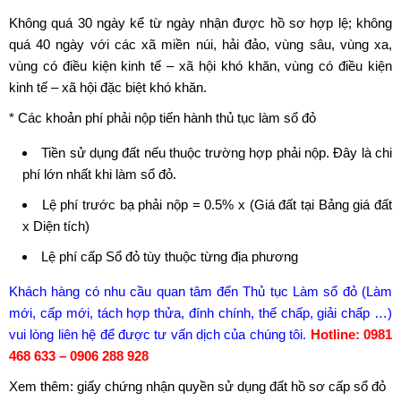
Không quá 30 ngày kể từ ngày nhận được hồ sơ hợp lệ; không
quá 40 ngày với các xã miền núi, hải đảo, vùng sâu, vùng xa,
vùng có điều kiện kinh tế – xã hội khó khăn, vùng có điều kiện
kinh tế – xã hội đặc biệt khó khăn.
* Các khoản phí phải nộp tiến hành thủ tục làm sổ đỏ
Tiền sử dụng đất nếu thuộc trường hợp phải nộp. Đây là chi
phí lớn nhất khi làm sổ đỏ.
Lệ phí trước bạ phải nộp = 0.5% x (Giá đất tại Bảng giá đất
x Diện tích)
Lệ phí cấp Sổ đỏ tùy thuộc từng địa phương
Khách hàng có nhu cầu quan tâm đến
Thủ tục Làm sổ đỏ
(Làm
mới, cấp mới,
tách hợp thửa
, đính chính,
thế chấp
, giải chấp …)
vui lòng liên hệ để được tư vấn dịch của chúng tôi.
Hotline: 0981
468 633 – 0906 288 928
Xem thêm:
giấy chứng nhận quyền sử dụng đất
hồ sơ cấp sổ đỏ