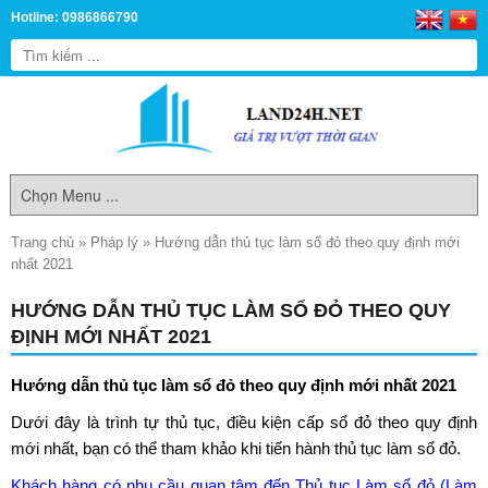
Hotline: 0986866790
Trang chủ
»
Pháp lý
»
Hướng dẫn thủ tục làm sổ đỏ theo quy định mới
nhất 2021
HƯỚNG DẪN THỦ TỤC LÀM SỔ ĐỎ THEO QUY
ĐỊNH MỚI NHẤT 2021
Hướng dẫn
thủ tục làm sổ đỏ
theo quy định mới nhất 2021
Dưới đây là trình tự thủ tục, điều kiện cấp sổ đỏ theo quy định
mới nhất, bạn có thể tham khảo khi tiến hành thủ tục làm sổ đỏ.
Khách hàng có nhu cầu quan tâm đến
Thủ tục Làm sổ đỏ
(Làm