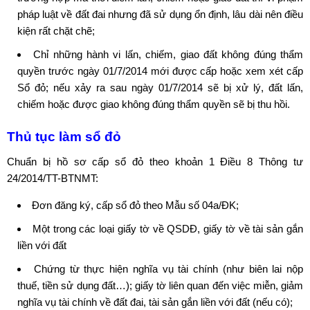
pháp luật về đất đai nhưng đã sử dụng ổn định, lâu dài nên điều
kiện rất chặt chẽ;
Chỉ những hành vi lấn, chiếm, giao đất không đúng thẩm
quyền trước ngày 01/7/2014 mới được cấp hoặc xem xét cấp
Sổ đỏ; nếu xảy ra sau ngày 01/7/2014 sẽ bị xử lý, đất lấn,
chiếm hoặc được giao không đúng thẩm quyền sẽ bị thu hồi.
Thủ tục làm sổ đỏ
Chuẩn bị
hồ sơ cấp sổ đỏ
theo khoản 1 Điều 8 Thông tư
24/2014/TT-BTNMT:
Đơn đăng ký, cấp sổ đỏ theo Mẫu số 04a/ĐK;
Một trong các loại giấy tờ về QSDĐ, giấy tờ về tài sản gắn
liền với đất
Chứng từ thực hiện nghĩa vụ tài chính (như biên lai nộp
thuế, tiền sử dụng đất…); giấy tờ liên quan đến việc miễn, giảm
nghĩa vụ tài chính về đất đai, tài sản gắn liền với đất (nếu có);