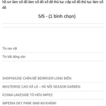
hồ sơ làm sổ đỏ
làm sổ đỏ
sổ đỏ
thủ tục cấp sổ đỏ
thủ tục làm sổ
đỏ
5/5 - (1 bình chọn)
TIN TỨC
Tin rao vặt
Tin bất động sản
CÁC DỰ ÁN MỚI NHẤT
SHOPHOUSE CHÂN ĐẾ BERRIVER LONG BIÊN
MASTERISE CAO XÀ LÁ – HÀ NỘI SEASON GARDEN
ICONIA LAKESIDE TỐ HỮU MIPEC
IMPERIA SKY PARK NAM AN KHÁNH