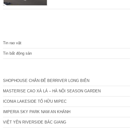
hợp giữa khu nhà liền kề, nhà phố thương
mại, trung tâm thương mại. Khách sạn với
phong cách kiến trúc hiện đại. Trong đó, dòng
sản phẩm chủ đạo của dự án là nhà phố kinh
doanh. HUD Sơn Tây thừa hưởng nhiều tiện
TIN TỨC
ích sẵn
Tin rao vặt
Tin bất động sản
CÁC DỰ ÁN MỚI NHẤT
SHOPHOUSE CHÂN ĐẾ BERRIVER LONG BIÊN
MASTERISE CAO XÀ LÁ – HÀ NỘI SEASON GARDEN
ICONIA LAKESIDE TỐ HỮU MIPEC
IMPERIA SKY PARK NAM AN KHÁNH
VIỆT YÊN RIVERSIDE BẮC GIANG