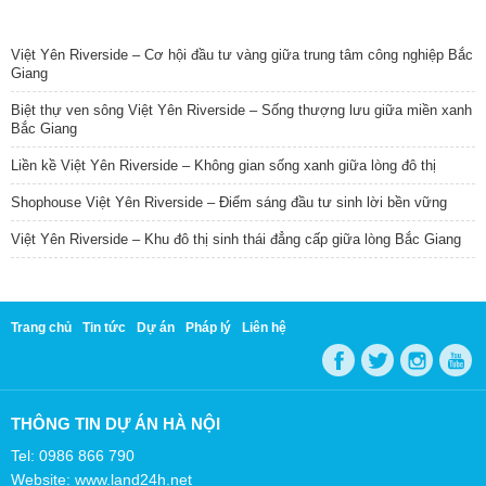
TIN NỔI BẬT
Việt Yên Riverside – Cơ hội đầu tư vàng giữa trung tâm công nghiệp Bắc
Giang
Biệt thự ven sông Việt Yên Riverside – Sống thượng lưu giữa miền xanh
Bắc Giang
Liền kề Việt Yên Riverside – Không gian sống xanh giữa lòng đô thị
Shophouse Việt Yên Riverside – Điểm sáng đầu tư sinh lời bền vững
Việt Yên Riverside – Khu đô thị sinh thái đẳng cấp giữa lòng Bắc Giang
Trang chủ
Tin tức
Dự án
Pháp lý
Liên hệ
THÔNG TIN DỰ ÁN HÀ NỘI
Tel: 0986 866 790
Website: www.land24h.net