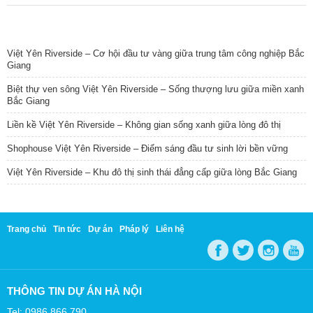
TIN NỔI BẬT
Việt Yên Riverside – Cơ hội đầu tư vàng giữa trung tâm công nghiệp Bắc
Giang
Biệt thự ven sông Việt Yên Riverside – Sống thượng lưu giữa miền xanh
Bắc Giang
Liền kề Việt Yên Riverside – Không gian sống xanh giữa lòng đô thị
Shophouse Việt Yên Riverside – Điểm sáng đầu tư sinh lời bền vững
Việt Yên Riverside – Khu đô thị sinh thái đẳng cấp giữa lòng Bắc Giang
Trang chủ
Tin tức
Dự án
Pháp lý
Liên hệ
THÔNG TIN DỰ ÁN HÀ NỘI
Tel: 0986 866 790