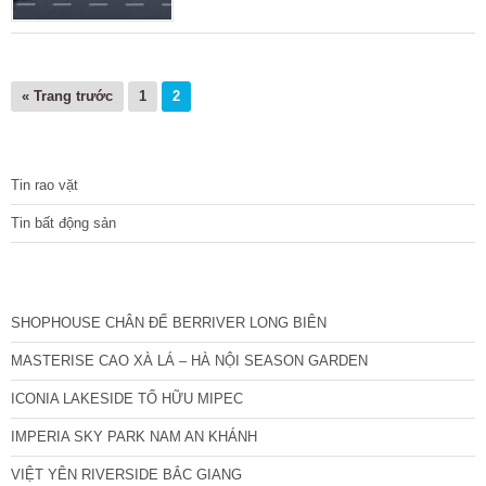
tưởng và có khả năng kết nối nhanh với trung
tâm Hà Nội. Giới thiệu về dự án Dự án khu
đô thị mới Thanh Lâm Đại Thịnh có tổng diện
tích là 55 ha, nằm ở xã Đại Thịnh và Thanh
« Trang trước
1
2
Lâm, huyện Mê Linh, Hà Nội. Có tổng vốn đầu
TIN TỨC
Tin rao vặt
Tin bất động sản
CÁC DỰ ÁN MỚI NHẤT
SHOPHOUSE CHÂN ĐẾ BERRIVER LONG BIÊN
MASTERISE CAO XÀ LÁ – HÀ NỘI SEASON GARDEN
ICONIA LAKESIDE TỐ HỮU MIPEC
IMPERIA SKY PARK NAM AN KHÁNH
VIỆT YÊN RIVERSIDE BẮC GIANG