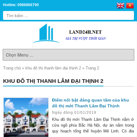
Hotline: 0986866790
Trang chủ
»
khu đô thị thanh lâm đại thịnh 2
»
Trang 2
KHU ĐÔ THỊ THANH LÂM ĐẠI THỊNH 2
Điểm nổi bật đáng quan tâm của khu
đô thị mới Thanh Lâm Đại Thịnh
Ngày đăng 01/01/2019
Khu đô thị mới Thanh Lâm Đại Thịnh nằm ở
cửa ngõ phía Bắc Hà Nội, dự án nằm trong
quy hoạch tổng thể huyện Mê Linh. Có địa
hình, cảnh quan thiên nhiên đẹp, nghỉ ngơi lý