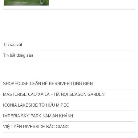
một cách chóng mặt đơn giá của BĐS Mê
Linh.
TIN TỨC
Tin rao vặt
Tin bất động sản
CÁC DỰ ÁN MỚI NHẤT
SHOPHOUSE CHÂN ĐẾ BERRIVER LONG BIÊN
MASTERISE CAO XÀ LÁ – HÀ NỘI SEASON GARDEN
ICONIA LAKESIDE TỐ HỮU MIPEC
IMPERIA SKY PARK NAM AN KHÁNH
VIỆT YÊN RIVERSIDE BẮC GIANG