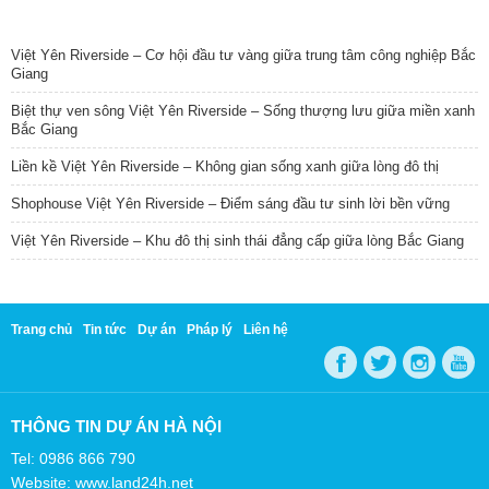
TIN NỔI BẬT
Việt Yên Riverside – Cơ hội đầu tư vàng giữa trung tâm công nghiệp Bắc
Giang
Biệt thự ven sông Việt Yên Riverside – Sống thượng lưu giữa miền xanh
Bắc Giang
Liền kề Việt Yên Riverside – Không gian sống xanh giữa lòng đô thị
Shophouse Việt Yên Riverside – Điểm sáng đầu tư sinh lời bền vững
Việt Yên Riverside – Khu đô thị sinh thái đẳng cấp giữa lòng Bắc Giang
Trang chủ
Tin tức
Dự án
Pháp lý
Liên hệ
THÔNG TIN DỰ ÁN HÀ NỘI
Tel: 0986 866 790
Website: www.land24h.net