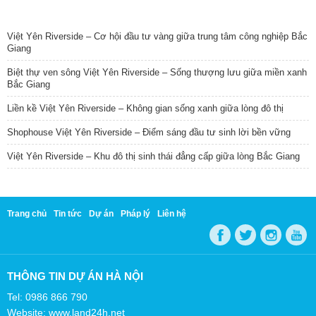
TIN NỔI BẬT
Việt Yên Riverside – Cơ hội đầu tư vàng giữa trung tâm công nghiệp Bắc
Giang
Biệt thự ven sông Việt Yên Riverside – Sống thượng lưu giữa miền xanh
Bắc Giang
Liền kề Việt Yên Riverside – Không gian sống xanh giữa lòng đô thị
Shophouse Việt Yên Riverside – Điểm sáng đầu tư sinh lời bền vững
Việt Yên Riverside – Khu đô thị sinh thái đẳng cấp giữa lòng Bắc Giang
Trang chủ
Tin tức
Dự án
Pháp lý
Liên hệ
THÔNG TIN DỰ ÁN HÀ NỘI
Tel: 0986 866 790
Website: www.land24h.net