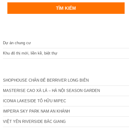
DỰ ÁN
Dự án chung cư
Khu đô thị mới, liền kề, biệt thự
CÁC DỰ ÁN MỚI NHẤT
SHOPHOUSE CHÂN ĐẾ BERRIVER LONG BIÊN
MASTERISE CAO XÀ LÁ – HÀ NỘI SEASON GARDEN
ICONIA LAKESIDE TỐ HỮU MIPEC
IMPERIA SKY PARK NAM AN KHÁNH
VIỆT YÊN RIVERSIDE BẮC GIANG