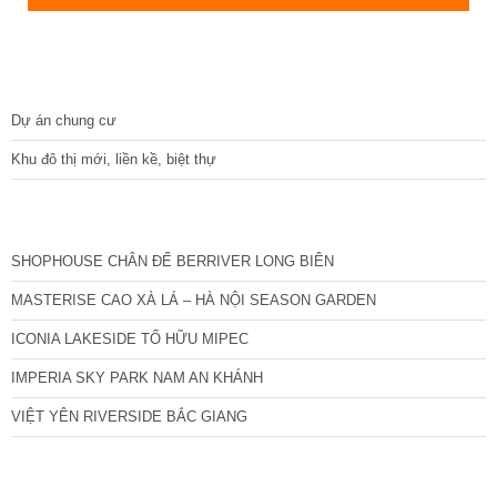
DỰ ÁN
Dự án chung cư
Khu đô thị mới, liền kề, biệt thự
CÁC DỰ ÁN MỚI NHẤT
SHOPHOUSE CHÂN ĐẾ BERRIVER LONG BIÊN
MASTERISE CAO XÀ LÁ – HÀ NỘI SEASON GARDEN
ICONIA LAKESIDE TỐ HỮU MIPEC
IMPERIA SKY PARK NAM AN KHÁNH
VIỆT YÊN RIVERSIDE BẮC GIANG
TIN NỔI BẬT