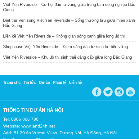
Việt Yên Riverside – Cơ hội đầu tư vàng giữa trung tâm công nghiệp Bắc
Giang
Biệt thự ven sông Việt Yên Riverside – Sống thượng lưu giữa miền xanh
Bắc Giang
Liền kề Việt Yên Riverside – Không gian sống xanh giữa lòng đô thị
Shophouse Việt Yên Riverside – Điểm sáng đầu tư sinh lời bền vững
Việt Yên Riverside – Khu đô thị sinh thái đẳng cấp giữa lòng Bắc Giang
Trang chủ
Tin tức
Dự án
Pháp lý
Liên hệ
THÔNG TIN DỰ ÁN HÀ NỘI
Tel: 0986 866 790
Website: www.land24h.net
Add: B1.20 An Vượng Villas, Dương Nội, Hà Đông, Hà Nội