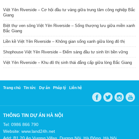
Việt Yên Riverside – Cơ hội đầu tư vàng giữa trung tâm công nghiệp Bắc
Giang
Biệt thự ven sông Việt Yên Riverside – Sống thượng lưu giữa miền xanh
Bắc Giang
Liền kề Việt Yên Riverside – Không gian sống xanh giữa lòng đô thị
Shophouse Việt Yên Riverside – Điểm sáng đầu tư sinh lời bền vững
Việt Yên Riverside – Khu đô thị sinh thái đẳng cấp giữa lòng Bắc Giang
Trang chủ
Tin tức
Dự án
Pháp lý
Liên hệ
THÔNG TIN DỰ ÁN HÀ NỘI
Tel: 0986 866 790
Website: www.land24h.net
Add: B1.20 An Vượng Villas, Dương Nội, Hà Đông, Hà Nội