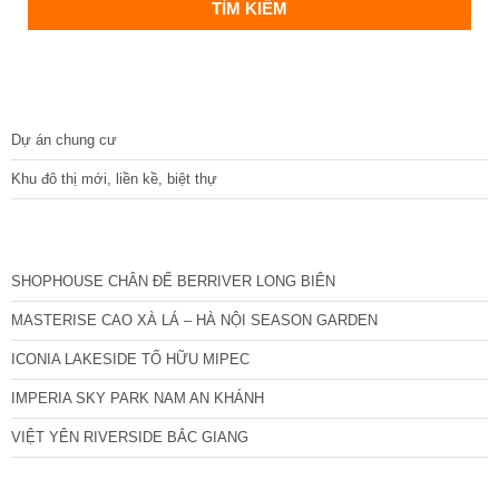
DỰ ÁN
Dự án chung cư
Khu đô thị mới, liền kề, biệt thự
CÁC DỰ ÁN MỚI NHẤT
SHOPHOUSE CHÂN ĐẾ BERRIVER LONG BIÊN
MASTERISE CAO XÀ LÁ – HÀ NỘI SEASON GARDEN
ICONIA LAKESIDE TỐ HỮU MIPEC
IMPERIA SKY PARK NAM AN KHÁNH
VIỆT YÊN RIVERSIDE BẮC GIANG
TIN NỔI BẬT