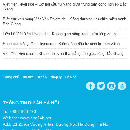
Việt Yên Riverside – Cơ hội đầu tư vàng giữa trung tâm công nghiệp Bắc
Giang
Biệt thự ven sông Việt Yên Riverside – Sống thượng lưu giữa miền xanh
Bắc Giang
Liền kề Việt Yên Riverside – Không gian sống xanh giữa lòng đô thị
Shophouse Việt Yên Riverside – Điểm sáng đầu tư sinh lời bền vững
Việt Yên Riverside – Khu đô thị sinh thái đẳng cấp giữa lòng Bắc Giang
Trang chủ
Tin tức
Dự án
Pháp lý
Liên hệ
THÔNG TIN DỰ ÁN HÀ NỘI
Tel: 0986 866 790
Website: www.land24h.net
Add: B1.20 An Vượng Villas, Dương Nội, Hà Đông, Hà Nội