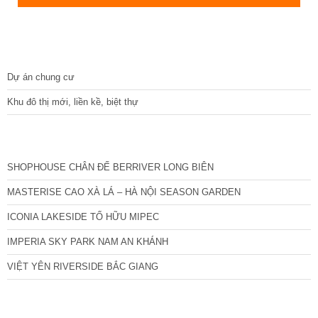
DỰ ÁN
Dự án chung cư
Khu đô thị mới, liền kề, biệt thự
CÁC DỰ ÁN MỚI NHẤT
SHOPHOUSE CHÂN ĐẾ BERRIVER LONG BIÊN
MASTERISE CAO XÀ LÁ – HÀ NỘI SEASON GARDEN
ICONIA LAKESIDE TỐ HỮU MIPEC
IMPERIA SKY PARK NAM AN KHÁNH
VIỆT YÊN RIVERSIDE BẮC GIANG
TIN NỔI BẬT