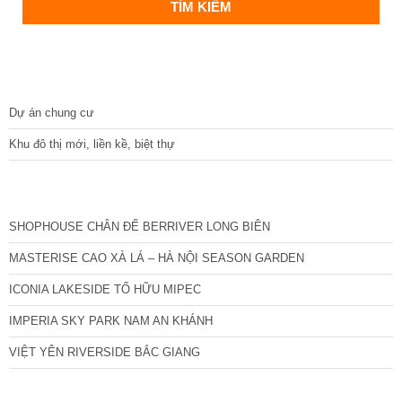
DỰ ÁN
Dự án chung cư
Khu đô thị mới, liền kề, biệt thự
CÁC DỰ ÁN MỚI NHẤT
SHOPHOUSE CHÂN ĐẾ BERRIVER LONG BIÊN
MASTERISE CAO XÀ LÁ – HÀ NỘI SEASON GARDEN
ICONIA LAKESIDE TỐ HỮU MIPEC
IMPERIA SKY PARK NAM AN KHÁNH
VIỆT YÊN RIVERSIDE BẮC GIANG
TIN NỔI BẬT