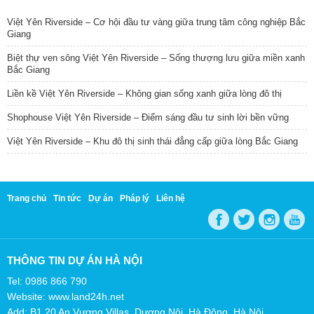
Việt Yên Riverside – Cơ hội đầu tư vàng giữa trung tâm công nghiệp Bắc
Giang
Biệt thự ven sông Việt Yên Riverside – Sống thượng lưu giữa miền xanh
Bắc Giang
Liền kề Việt Yên Riverside – Không gian sống xanh giữa lòng đô thị
Shophouse Việt Yên Riverside – Điểm sáng đầu tư sinh lời bền vững
Việt Yên Riverside – Khu đô thị sinh thái đẳng cấp giữa lòng Bắc Giang
Trang chủ
Tin tức
Dự án
Pháp lý
Liên hệ
THÔNG TIN DỰ ÁN HÀ NỘI
Tel: 0986 866 790
Website: www.land24h.net
Add: B1.20 An Vượng Villas, Dương Nội, Hà Đông, Hà Nội