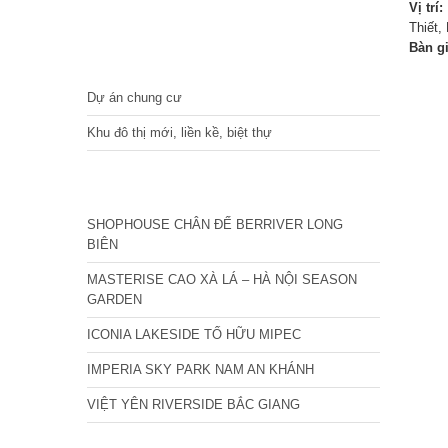
Vị trí:
Thiết,
Bàn g
DỰ ÁN
Dự án chung cư
Khu đô thị mới, liền kề, biệt thự
CÁC DỰ ÁN MỚI NHẤT
SHOPHOUSE CHÂN ĐẾ BERRIVER LONG
BIÊN
MASTERISE CAO XÀ LÁ – HÀ NỘI SEASON
GARDEN
ICONIA LAKESIDE TỐ HỮU MIPEC
IMPERIA SKY PARK NAM AN KHÁNH
VIỆT YÊN RIVERSIDE BẮC GIANG