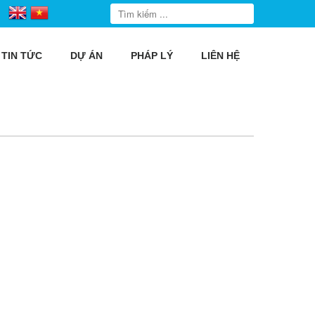
TIN TỨC
DỰ ÁN
PHÁP LÝ
LIÊN HỆ