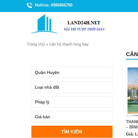
Hotline: 0986866790
Trang chủ
»
căn hộ thanh long bay
CĂN
TÌM KIẾM
THAN
– BÌN
Giá:
L