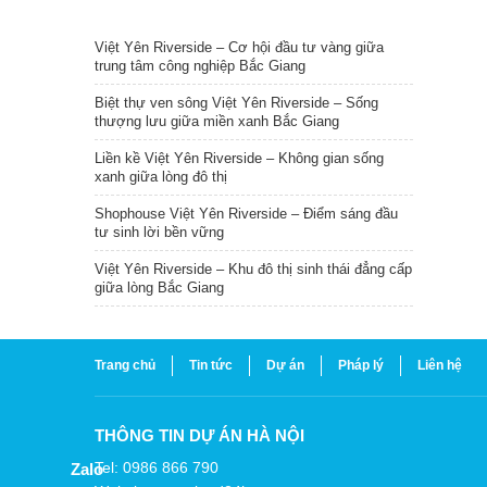
TIN NỔI BẬT
Việt Yên Riverside – Cơ hội đầu tư vàng giữa
trung tâm công nghiệp Bắc Giang
Biệt thự ven sông Việt Yên Riverside – Sống
thượng lưu giữa miền xanh Bắc Giang
Liền kề Việt Yên Riverside – Không gian sống
xanh giữa lòng đô thị
Shophouse Việt Yên Riverside – Điểm sáng đầu
tư sinh lời bền vững
Việt Yên Riverside – Khu đô thị sinh thái đẳng cấp
giữa lòng Bắc Giang
Trang chủ
Tin tức
Dự án
Pháp lý
Liên hệ
THÔNG TIN DỰ ÁN HÀ NỘI
Tel: 0986 866 790
Zalo