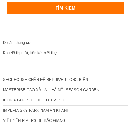
DỰ ÁN
Dự án chung cư
Khu đô thị mới, liền kề, biệt thự
CÁC DỰ ÁN MỚI NHẤT
SHOPHOUSE CHÂN ĐẾ BERRIVER LONG BIÊN
MASTERISE CAO XÀ LÁ – HÀ NỘI SEASON GARDEN
ICONIA LAKESIDE TỐ HỮU MIPEC
IMPERIA SKY PARK NAM AN KHÁNH
VIỆT YÊN RIVERSIDE BẮC GIANG