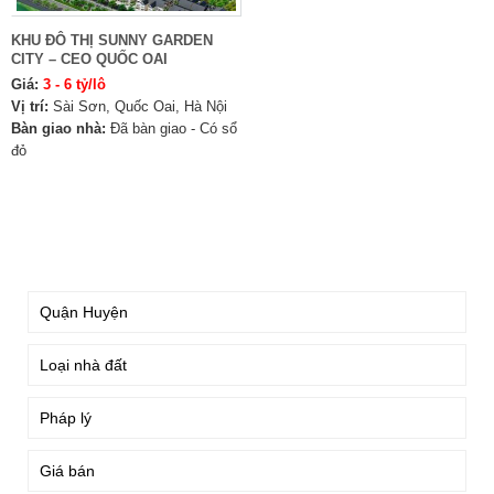
KHU ĐÔ THỊ SUNNY GARDEN
CITY – CEO QUỐC OAI
Giá:
3 - 6 tỷ/lô
Vị trí:
Sài Sơn, Quốc Oai, Hà Nội
Bàn giao nhà:
Đã bàn giao - Có sổ
đỏ
TÌM KIẾM