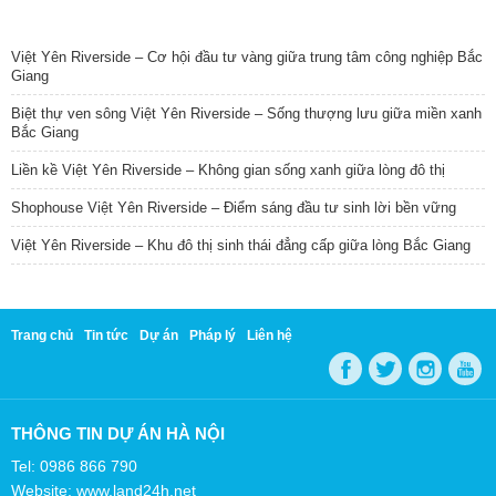
TIN NỔI BẬT
Việt Yên Riverside – Cơ hội đầu tư vàng giữa trung tâm công nghiệp Bắc
Giang
Biệt thự ven sông Việt Yên Riverside – Sống thượng lưu giữa miền xanh
Bắc Giang
Liền kề Việt Yên Riverside – Không gian sống xanh giữa lòng đô thị
Shophouse Việt Yên Riverside – Điểm sáng đầu tư sinh lời bền vững
Việt Yên Riverside – Khu đô thị sinh thái đẳng cấp giữa lòng Bắc Giang
Trang chủ
Tin tức
Dự án
Pháp lý
Liên hệ
THÔNG TIN DỰ ÁN HÀ NỘI
Tel: 0986 866 790
Website: www.land24h.net