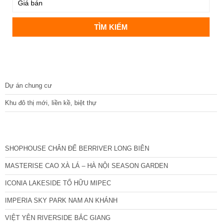
DỰ ÁN
Dự án chung cư
Khu đô thị mới, liền kề, biệt thự
CÁC DỰ ÁN MỚI NHẤT
SHOPHOUSE CHÂN ĐẾ BERRIVER LONG BIÊN
MASTERISE CAO XÀ LÁ – HÀ NỘI SEASON GARDEN
ICONIA LAKESIDE TỐ HỮU MIPEC
IMPERIA SKY PARK NAM AN KHÁNH
VIỆT YÊN RIVERSIDE BẮC GIANG