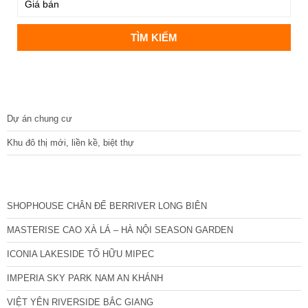
DỰ ÁN
Dự án chung cư
Khu đô thị mới, liền kề, biệt thự
CÁC DỰ ÁN MỚI NHẤT
SHOPHOUSE CHÂN ĐẾ BERRIVER LONG BIÊN
MASTERISE CAO XÀ LÁ – HÀ NỘI SEASON GARDEN
ICONIA LAKESIDE TỐ HỮU MIPEC
IMPERIA SKY PARK NAM AN KHÁNH
VIỆT YÊN RIVERSIDE BẮC GIANG