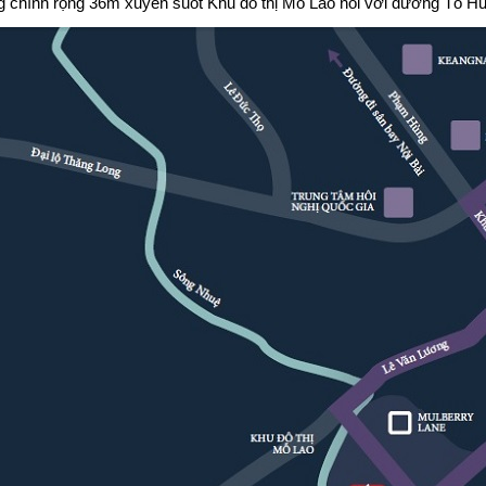
 chính rộng 36m xuyên suốt Khu đô thị Mỗ Lao nối với đường Tố Hữ