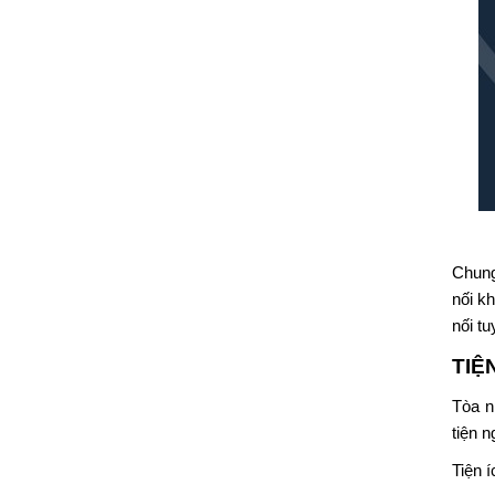
Chung
nối k
nối t
TIỆ
Tòa n
tiện n
Tiện 