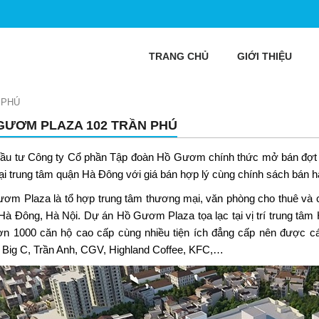
TRANG CHỦ
GIỚI THIỆU
 PHÚ
GƯƠM PLAZA 102 TRẦN PHÚ
ầu tư Công ty Cổ phần Tập đoàn Hồ Gươm chính thức mở bán đợt
ại trung tâm quận Hà Đông với giá bán hợp lý cùng chính sách bán h
ơm Plaza là tổ hợp trung tâm thương mại, văn phòng cho thuê và 
Hà Đông, Hà Nội. Dự án Hồ Gươm Plaza tọa lạc tại vị trí trung tâm
ơn 1000 căn hộ cao cấp cùng nhiều tiện ích đẳng cấp nên được cá
 Big C, Trần Anh, CGV, Highland Coffee, KFC,…