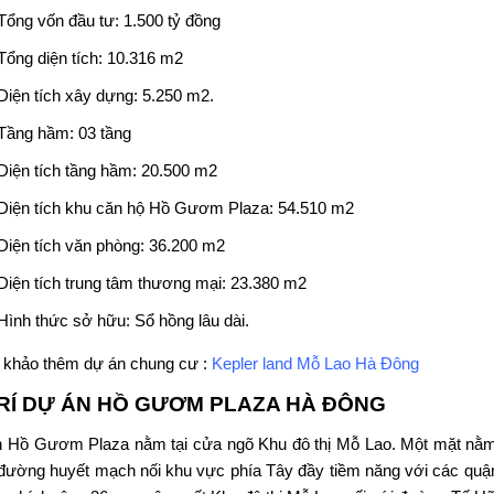
Tổng vốn đầu tư: 1.500 tỷ đồng
Tổng diện tích: 10.316 m2
Diện tích xây dựng: 5.250 m2.
Tầng hầm: 03 tầng
Diện tích tầng hầm: 20.500 m2
Diện tích khu căn hộ Hồ Gươm Plaza: 54.510 m2
Diện tích văn phòng: 36.200 m2
Diện tích trung tâm thương mại: 23.380 m2
Hình thức sở hữu: Sổ hồng lâu dài.
khảo thêm dự án chung cư :
Kepler land Mỗ Lao Hà Đông
TRÍ DỰ ÁN
HỒ GƯƠM PLAZA HÀ ĐÔNG
n
Hồ Gươm Plaza
nằm tại cửa ngõ Khu đô thị Mỗ Lao. Một mặt nằm
đường huyết mạch nối khu vực phía Tây đầy tiềm năng với các quận t