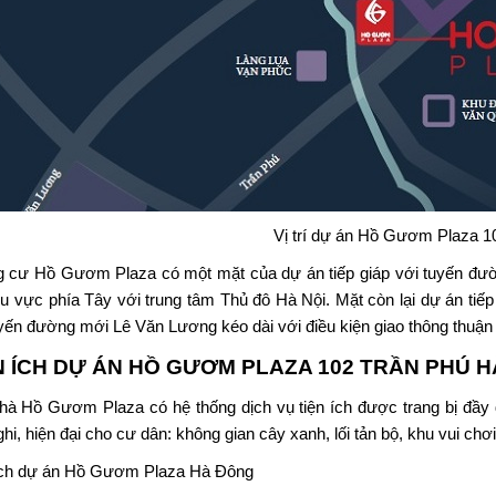
Vị trí dự án Hồ Gươm Plaza 1
 cư Hồ Gươm Plaza có một mặt của dự án tiếp giáp với tuyến đườ
hu vực phía Tây với trung tâm Thủ đô Hà Nội. Mặt còn lại dự án tiế
uyến đường mới Lê Văn Lương kéo dài với điều kiện giao thông thuận l
N ÍCH DỰ ÁN
HỒ GƯƠM PLAZA 102 TRẦN PHÚ 
hà Hồ Gươm Plaza có hệ thống dịch vụ tiện ích được trang bị đầy 
ghi, hiện đại cho cư dân: không gian cây xanh, lối tản bộ, khu vui ch
ích dự án Hồ Gươm Plaza Hà Đông