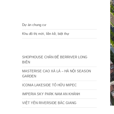
DỰ ÁN
Dự án chung cư
Khu đô thị mới, liền kề, biệt thự
CÁC DỰ ÁN MỚI NHẤT
SHOPHOUSE CHÂN ĐẾ BERRIVER LONG
BIÊN
MASTERISE CAO XÀ LÁ – HÀ NỘI SEASON
GARDEN
ICONIA LAKESIDE TỐ HỮU MIPEC
IMPERIA SKY PARK NAM AN KHÁNH
VIỆT YÊN RIVERSIDE BẮC GIANG