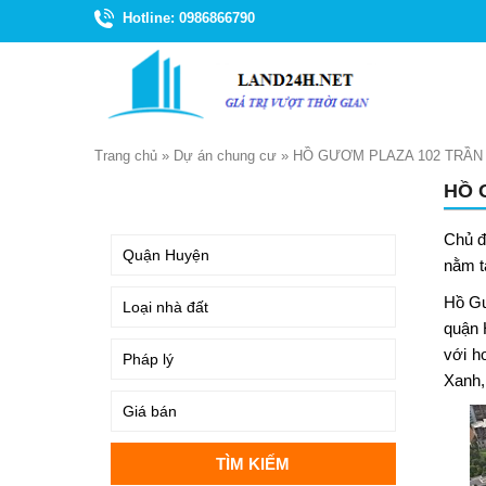
Hotline: 0986866790
Trang chủ
»
Dự án chung cư
»
HỒ GƯƠM PLAZA 102 TRẦN
HỒ 
TÌM KIẾM
Chủ đ
nằm t
Hồ Gư
quận 
với h
Xanh,