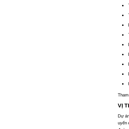
Tham 
VỊ 
Dự á
uyến 