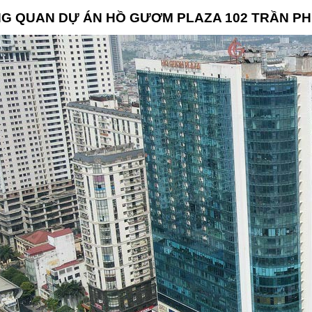
G QUAN DỰ ÁN
HỒ GƯƠM PLAZA 102 TRẦN P