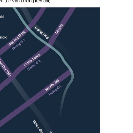
u (Lê Văn Lương kéo dài).