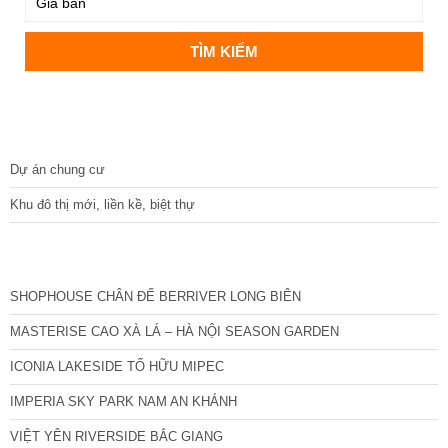
DỰ ÁN
Dự án chung cư
Khu đô thị mới, liền kề, biệt thự
CÁC DỰ ÁN MỚI NHẤT
SHOPHOUSE CHÂN ĐẾ BERRIVER LONG BIÊN
MASTERISE CAO XÀ LÁ – HÀ NỘI SEASON GARDEN
ICONIA LAKESIDE TỐ HỮU MIPEC
IMPERIA SKY PARK NAM AN KHÁNH
VIỆT YÊN RIVERSIDE BẮC GIANG