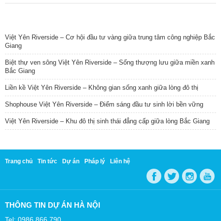
TIN NỔI BẬT
Việt Yên Riverside – Cơ hội đầu tư vàng giữa trung tâm công nghiệp Bắc
Giang
Biệt thự ven sông Việt Yên Riverside – Sống thượng lưu giữa miền xanh
Bắc Giang
Liền kề Việt Yên Riverside – Không gian sống xanh giữa lòng đô thị
Shophouse Việt Yên Riverside – Điểm sáng đầu tư sinh lời bền vững
Việt Yên Riverside – Khu đô thị sinh thái đẳng cấp giữa lòng Bắc Giang
Trang chủ
Tin tức
Dự án
Pháp lý
Liên hệ
THÔNG TIN DỰ ÁN HÀ NỘI
Tel: 0986 866 790