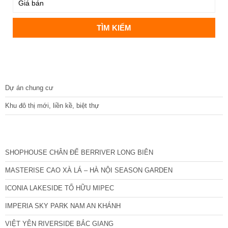
DỰ ÁN
Dự án chung cư
Khu đô thị mới, liền kề, biệt thự
CÁC DỰ ÁN MỚI NHẤT
SHOPHOUSE CHÂN ĐẾ BERRIVER LONG BIÊN
MASTERISE CAO XÀ LÁ – HÀ NỘI SEASON GARDEN
ICONIA LAKESIDE TỐ HỮU MIPEC
IMPERIA SKY PARK NAM AN KHÁNH
VIỆT YÊN RIVERSIDE BẮC GIANG