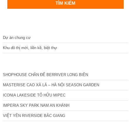
DỰ ÁN
Dự án chung cư
Khu đô thị mới, liền kề, biệt thự
CÁC DỰ ÁN MỚI NHẤT
SHOPHOUSE CHÂN ĐẾ BERRIVER LONG BIÊN
MASTERISE CAO XÀ LÁ – HÀ NỘI SEASON GARDEN
ICONIA LAKESIDE TỐ HỮU MIPEC
IMPERIA SKY PARK NAM AN KHÁNH
VIỆT YÊN RIVERSIDE BẮC GIANG