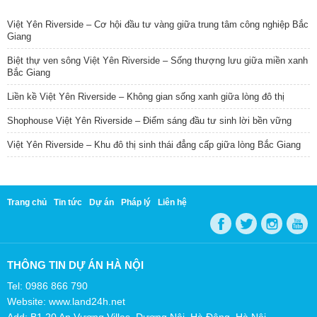
TIN NỔI BẬT
Việt Yên Riverside – Cơ hội đầu tư vàng giữa trung tâm công nghiệp Bắc
Giang
Biệt thự ven sông Việt Yên Riverside – Sống thượng lưu giữa miền xanh
Bắc Giang
Liền kề Việt Yên Riverside – Không gian sống xanh giữa lòng đô thị
Shophouse Việt Yên Riverside – Điểm sáng đầu tư sinh lời bền vững
Việt Yên Riverside – Khu đô thị sinh thái đẳng cấp giữa lòng Bắc Giang
Trang chủ
Tin tức
Dự án
Pháp lý
Liên hệ
THÔNG TIN DỰ ÁN HÀ NỘI
Tel: 0986 866 790
Website: www.land24h.net