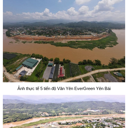
Ảnh thực tế 5 tiến độ Văn Yên EverGreen Yên Bái