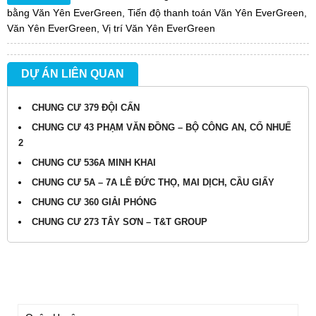
bằng Văn Yên EverGreen
,
Tiến độ thanh toán Văn Yên EverGreen
,
Văn Yên EverGreen
,
Vị trí Văn Yên EverGreen
DỰ ÁN LIÊN QUAN
CHUNG CƯ 379 ĐỘI CẤN
CHUNG CƯ 43 PHẠM VĂN ĐỒNG – BỘ CÔNG AN, CỔ NHUẾ
2
CHUNG CƯ 536A MINH KHAI
CHUNG CƯ 5A – 7A LÊ ĐỨC THỌ, MAI DỊCH, CẦU GIẤY
CHUNG CƯ 360 GIẢI PHÓNG
CHUNG CƯ 273 TÂY SƠN – T&T GROUP
TÌM KIẾM