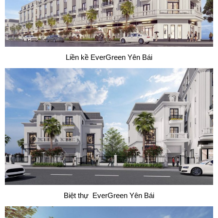
Liền kề EverGreen Yên Bái
Biệt thự EverGreen Yên Bái