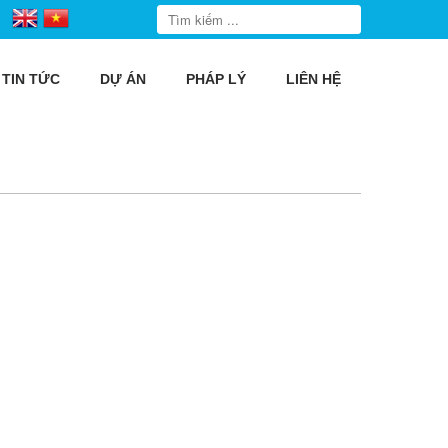
TIN TỨC
DỰ ÁN
PHÁP LÝ
LIÊN HỆ