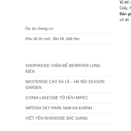
Vị trí:
Giấy, 
Bàn g
DỰ ÁN
sổ đỏ
Dự án chung cư
Khu đô thị mới, liền kề, biệt thự
CÁC DỰ ÁN MỚI NHẤT
SHOPHOUSE CHÂN ĐẾ BERRIVER LONG
BIÊN
MASTERISE CAO XÀ LÁ – HÀ NỘI SEASON
GARDEN
ICONIA LAKESIDE TỐ HỮU MIPEC
IMPERIA SKY PARK NAM AN KHÁNH
VIỆT YÊN RIVERSIDE BẮC GIANG