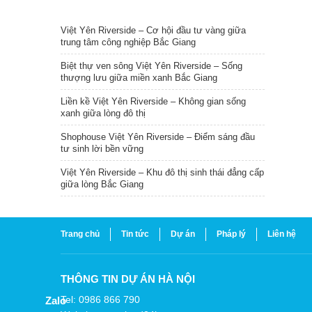
TIN NỔI BẬT
Việt Yên Riverside – Cơ hội đầu tư vàng giữa
trung tâm công nghiệp Bắc Giang
Biệt thự ven sông Việt Yên Riverside – Sống
thượng lưu giữa miền xanh Bắc Giang
Liền kề Việt Yên Riverside – Không gian sống
xanh giữa lòng đô thị
Shophouse Việt Yên Riverside – Điểm sáng đầu
tư sinh lời bền vững
Việt Yên Riverside – Khu đô thị sinh thái đẳng cấp
giữa lòng Bắc Giang
Trang chủ
Tin tức
Dự án
Pháp lý
Liên hệ
THÔNG TIN DỰ ÁN HÀ NỘI
Tel: 0986 866 790
Zalo