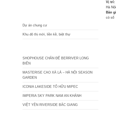
Vị trí:
Hà Nội
Bàn g
DỰ ÁN
có sổ
Dự án chung cư
Khu đô thị mới, liền kề, biệt thự
CÁC DỰ ÁN MỚI NHẤT
SHOPHOUSE CHÂN ĐẾ BERRIVER LONG
BIÊN
MASTERISE CAO XÀ LÁ – HÀ NỘI SEASON
GARDEN
ICONIA LAKESIDE TỐ HỮU MIPEC
IMPERIA SKY PARK NAM AN KHÁNH
VIỆT YÊN RIVERSIDE BẮC GIANG