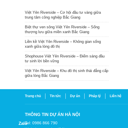
TIN NỔI BẬT
Việt Yên Riverside – Cơ hội đầu tư vàng giữa
trung tâm công nghiệp Bắc Giang
Biệt thự ven sông Việt Yên Riverside – Sống
thượng lưu giữa miền xanh Bắc Giang
Liền kề Việt Yên Riverside – Không gian sống
xanh giữa lòng đô thị
Shophouse Việt Yên Riverside – Điểm sáng đầu
tư sinh lời bền vững
Việt Yên Riverside – Khu đô thị sinh thái đẳng cấp
giữa lòng Bắc Giang
Trang chủ
Tin tức
Dự án
Pháp lý
Liên hệ
THÔNG TIN DỰ ÁN HÀ NỘI
Tel: 0986 866 790
Zalo