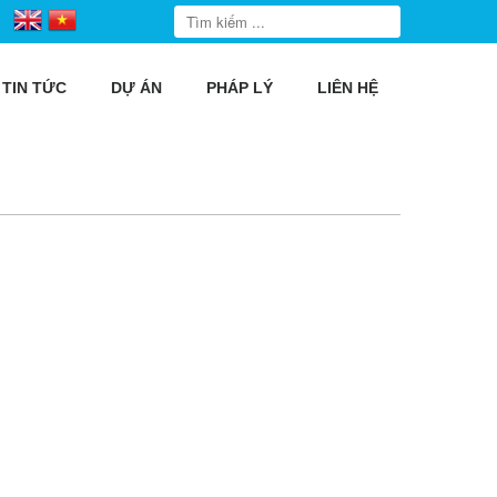
TIN TỨC
DỰ ÁN
PHÁP LÝ
LIÊN HỆ