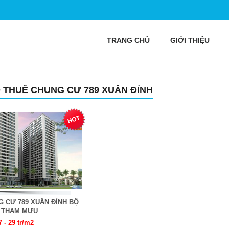
TRANG CHỦ
GIỚI THIỆU
 THUÊ CHUNG CƯ 789 XUÂN ĐỈNH
 CƯ 789 XUÂN ĐỈNH BỘ
 THAM MƯU
7 - 29 tr/m2