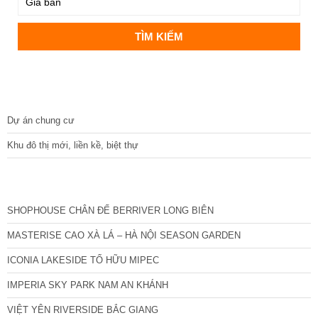
DỰ ÁN
Dự án chung cư
Khu đô thị mới, liền kề, biệt thự
CÁC DỰ ÁN MỚI NHẤT
SHOPHOUSE CHÂN ĐẾ BERRIVER LONG BIÊN
MASTERISE CAO XÀ LÁ – HÀ NỘI SEASON GARDEN
ICONIA LAKESIDE TỐ HỮU MIPEC
IMPERIA SKY PARK NAM AN KHÁNH
VIỆT YÊN RIVERSIDE BẮC GIANG