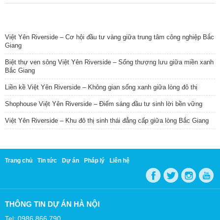
TIN NỔI BẬT
Việt Yên Riverside – Cơ hội đầu tư vàng giữa trung tâm công nghiệp Bắc
Giang
Biệt thự ven sông Việt Yên Riverside – Sống thượng lưu giữa miền xanh
Bắc Giang
Liền kề Việt Yên Riverside – Không gian sống xanh giữa lòng đô thị
Shophouse Việt Yên Riverside – Điểm sáng đầu tư sinh lời bền vững
Việt Yên Riverside – Khu đô thị sinh thái đẳng cấp giữa lòng Bắc Giang
Trang chủ
Tin tức
Dự án
Pháp lý
Liên hệ
THÔNG TIN DỰ ÁN HÀ NỘI
Tel: 0986 866 790