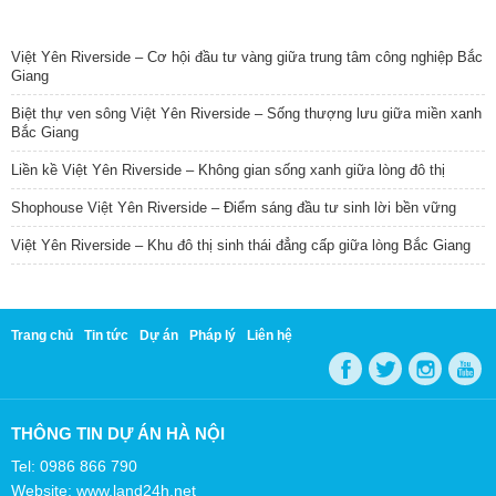
TIN NỔI BẬT
Việt Yên Riverside – Cơ hội đầu tư vàng giữa trung tâm công nghiệp Bắc
Giang
Biệt thự ven sông Việt Yên Riverside – Sống thượng lưu giữa miền xanh
Bắc Giang
Liền kề Việt Yên Riverside – Không gian sống xanh giữa lòng đô thị
Shophouse Việt Yên Riverside – Điểm sáng đầu tư sinh lời bền vững
Việt Yên Riverside – Khu đô thị sinh thái đẳng cấp giữa lòng Bắc Giang
Trang chủ
Tin tức
Dự án
Pháp lý
Liên hệ
THÔNG TIN DỰ ÁN HÀ NỘI
Tel: 0986 866 790
Website: www.land24h.net