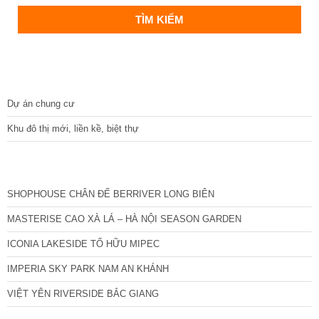
DỰ ÁN
Dự án chung cư
Khu đô thị mới, liền kề, biệt thự
CÁC DỰ ÁN MỚI NHẤT
SHOPHOUSE CHÂN ĐẾ BERRIVER LONG BIÊN
MASTERISE CAO XÀ LÁ – HÀ NỘI SEASON GARDEN
ICONIA LAKESIDE TỐ HỮU MIPEC
IMPERIA SKY PARK NAM AN KHÁNH
VIỆT YÊN RIVERSIDE BẮC GIANG