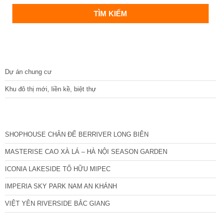
DỰ ÁN
Dự án chung cư
Khu đô thị mới, liền kề, biệt thự
CÁC DỰ ÁN MỚI NHẤT
SHOPHOUSE CHÂN ĐẾ BERRIVER LONG BIÊN
MASTERISE CAO XÀ LÁ – HÀ NỘI SEASON GARDEN
ICONIA LAKESIDE TỐ HỮU MIPEC
IMPERIA SKY PARK NAM AN KHÁNH
VIỆT YÊN RIVERSIDE BẮC GIANG