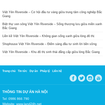
TIN NỔI BẬT
Việt Yên Riverside – Cơ hội đầu tư vàng giữa trung tâm công nghiệp Bắc
Giang
Biệt thự ven sông Việt Yên Riverside – Sống thượng lưu giữa miền xanh
Bắc Giang
Liền kề Việt Yên Riverside – Không gian sống xanh giữa lòng đô thị
Shophouse Việt Yên Riverside – Điểm sáng đầu tư sinh lời bền vững
Việt Yên Riverside – Khu đô thị sinh thái đẳng cấp giữa lòng Bắc Giang
Trang chủ
Tin tức
Dự án
Pháp lý
Liên hệ
THÔNG TIN DỰ ÁN HÀ NỘI
Tel: 0986 866 790
Website: www.land24h.net