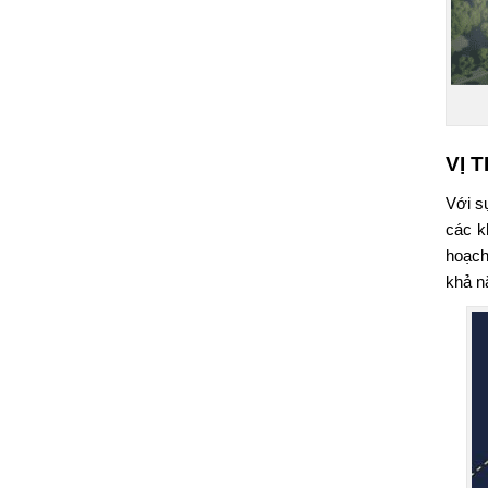
VỊ 
Với s
các k
hoạch
khả n