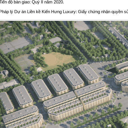
Tiến độ bàn giao: Quý II năm 2020.
Pháp lý
Dự án Liền kề Kiến Hưng Luxury
: Giấy chứng nhận quyền sử