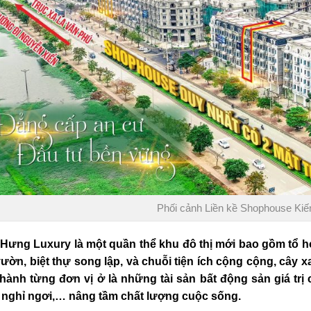
Phối cảnh Liền kề Shophouse Ki
 Hưng Luxury
là một quần thể khu đô thị mới bao gồm tổ h
vườn, biệt thự song lập, và chuỗi tiện ích cộng cộng, cây
thành từng đơn vị ở là những tài sản bất động sản giá trị
, nghỉ ngơi,… nâng tầm chất lượng cuộc sống.