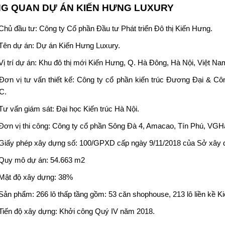
NG QUAN
DỰ ÁN KIẾN HƯNG LUXURY
Chủ đầu tư: Công ty Cổ phần Đầu tư Phát triển Đô thị Kiến Hưng.
Tên dự án: Dự án
Kiến Hưng Luxury
.
Vị trí dự án: Khu đô thị mới Kiến Hưng, Q. Hà Đông, Hà Nội, Việt Na
Đơn vị tư vấn thiết kế: Công ty cổ phần kiến trúc Đương Đại & Cô
C.
Tư vấn giám sát: Đại học Kiến trúc Hà Nội.
Đơn vị thi công: Công ty cổ phần Sông Đà 4, Amacao, Tín Phú, VGH
Giấy phép xây dựng
số: 100/GPXD cấp ngày 9/11/2018 của Sở xây d
Quy mô dự án: 54.663 m2
Mật độ xây dựng: 38%
Sản phẩm: 266 lô thấp tầng gồm: 53 căn shophouse, 213 lô liền kề K
Tiến độ xây dựng: Khởi công Quý IV năm 2018.