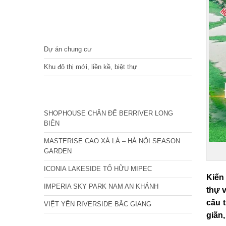
DỰ ÁN
Dự án chung cư
Khu đô thị mới, liền kề, biệt thự
CÁC DỰ ÁN MỚI NHẤT
SHOPHOUSE CHÂN ĐẾ BERRIVER LONG
BIÊN
MASTERISE CAO XÀ LÁ – HÀ NỘI SEASON
GARDEN
ICONIA LAKESIDE TỐ HỮU MIPEC
Kiến
IMPERIA SKY PARK NAM AN KHÁNH
thự 
cấu 
VIỆT YÊN RIVERSIDE BẮC GIANG
giãn