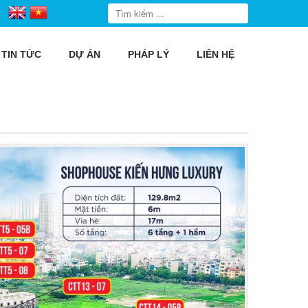
TIN TỨC
DỰ ÁN
PHÁP LÝ
LIÊN HỆ