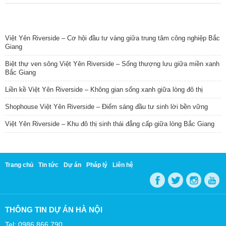
TIN NỔI BẬT
Việt Yên Riverside – Cơ hội đầu tư vàng giữa trung tâm công nghiệp Bắc
Giang
Biệt thự ven sông Việt Yên Riverside – Sống thượng lưu giữa miền xanh
Bắc Giang
Liền kề Việt Yên Riverside – Không gian sống xanh giữa lòng đô thị
Shophouse Việt Yên Riverside – Điểm sáng đầu tư sinh lời bền vững
Việt Yên Riverside – Khu đô thị sinh thái đẳng cấp giữa lòng Bắc Giang
Trang chủ
Tin tức
Dự án
Pháp lý
Liên hệ
THÔNG TIN DỰ ÁN HÀ NỘI
Tel: 0986 866 790