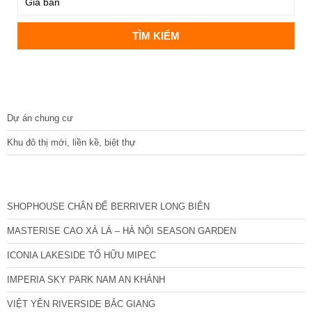
DỰ ÁN
Dự án chung cư
Khu đô thị mới, liền kề, biệt thự
CÁC DỰ ÁN MỚI NHẤT
SHOPHOUSE CHÂN ĐẾ BERRIVER LONG BIÊN
MASTERISE CAO XÀ LÁ – HÀ NỘI SEASON GARDEN
ICONIA LAKESIDE TỐ HỮU MIPEC
IMPERIA SKY PARK NAM AN KHÁNH
VIỆT YÊN RIVERSIDE BẮC GIANG