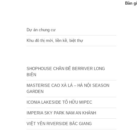
Bàn g
DỰ ÁN
Dự án chung cư
Khu đô thị mới, liền kề, biệt thự
CÁC DỰ ÁN MỚI NHẤT
SHOPHOUSE CHÂN ĐẾ BERRIVER LONG
BIÊN
MASTERISE CAO XÀ LÁ – HÀ NỘI SEASON
GARDEN
ICONIA LAKESIDE TỐ HỮU MIPEC
IMPERIA SKY PARK NAM AN KHÁNH
VIỆT YÊN RIVERSIDE BẮC GIANG