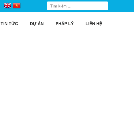
TIN TỨC
DỰ ÁN
PHÁP LÝ
LIÊN HỆ