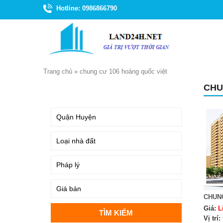
Hotline: 0986866790
Trang chủ
»
chung cư 106 hoàng quốc việt
CHU
TÌM KIẾM
CHUN
Giá:
L
Vị trí: