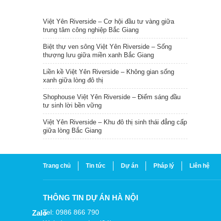
TIN NỔI BẬT
Việt Yên Riverside – Cơ hội đầu tư vàng giữa
trung tâm công nghiệp Bắc Giang
Biệt thự ven sông Việt Yên Riverside – Sống
thượng lưu giữa miền xanh Bắc Giang
Liền kề Việt Yên Riverside – Không gian sống
xanh giữa lòng đô thị
Shophouse Việt Yên Riverside – Điểm sáng đầu
tư sinh lời bền vững
Việt Yên Riverside – Khu đô thị sinh thái đẳng cấp
giữa lòng Bắc Giang
Trang chủ
Tin tức
Dự án
Pháp lý
Liên hệ
THÔNG TIN DỰ ÁN HÀ NỘI
Tel: 0986 866 790
Zalo