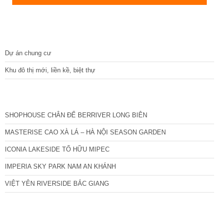
DỰ ÁN
Dự án chung cư
Khu đô thị mới, liền kề, biệt thự
CÁC DỰ ÁN MỚI NHẤT
SHOPHOUSE CHÂN ĐẾ BERRIVER LONG BIÊN
MASTERISE CAO XÀ LÁ – HÀ NỘI SEASON GARDEN
ICONIA LAKESIDE TỐ HỮU MIPEC
IMPERIA SKY PARK NAM AN KHÁNH
VIỆT YÊN RIVERSIDE BẮC GIANG
TIN NỔI BẬT