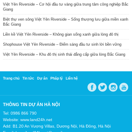
Việt Yên Riverside – Cơ hội đầu tư vàng giữa trung tâm công nghiệp Bắc
Giang
Biệt thự ven sông Việt Yên Riverside – Sống thượng lưu giữa miền xanh
Bắc Giang
Liền kề Việt Yên Riverside – Không gian sống xanh giữa lòng đô thị
Shophouse Việt Yên Riverside – Điểm sáng đầu tư sinh lời bền vững
Việt Yên Riverside – Khu đô thị sinh thái đẳng cấp giữa lòng Bắc Giang
Trang chủ
Tin tức
Dự án
Pháp lý
Liên hệ
THÔNG TIN DỰ ÁN HÀ NỘI
Tel: 0986 866 790
Website: www.land24h.net
Add: B1.20 An Vượng Villas, Dương Nội, Hà Đông, Hà Nội